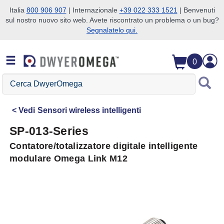
Italia
800 906 907
| Internazionale
+39 022 333 1521
| Benvenuti
sul nostro nuovo sito web. Avete riscontrato un problema o un bug?
Salta alla ricerca
Salta al contenuto principale
Salta alla navigazione
Segnalatelo qui.
0
Cerca
DwyerOmega
Vedi
Sensori wireless intelligenti
SP-013-Series
Contatore/totalizzatore digitale intelligente
modulare Omega Link M12