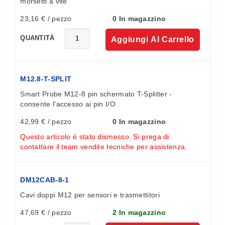
notifiche, garanzia dei dati, registrazione e
morsetti a vite
archiviazione.
23,16 € / pezzo
0 In magazzino
QUANTITÀ
Aggiungi Al Carrello
Modularità dell'interfaccia Smart
Personalizza il tuo ecosistema Omega Link con
interfacce Smart modulari che collegano e trasmettono i
M12.8-T-SPLIT
dati dalla tua sonda intelligente al cloud Omega Link.
Smart Probe M12-8 pin schermato T-Splitter - 
consente l'accesso ai pin I/O
42,99 € / pezzo
0 In magazzino
Questo articolo è stato dismesso. Si prega di
contattare il team vendite tecniche per assistenza.
DM12CAB-8-1
Cavi doppi M12 per sensori e trasmettitori
47,69 € / pezzo
2 In magazzino