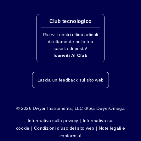
Club tecnologico
Ricevi i nostri ultimi articoli
direttamente nella tua
casella di posta!
Iscriviti Al Club
Specifiche
Lascia un feedback sul sito web
ALIMENTAZIONE
Tensione:
2.8
- 3.3
©
2026
Dwyer Instruments, LLC d/b/a DwyerOmega
VDC
VDC
Informativa sulla privacy
Informativa sui
INGRESSI DIGITALI DIO
cookie
Condizioni d'uso del sito web
Note legali e
V
=
2.2
V
inHighThreshold
MAX
conformità
V
=
0.3
V