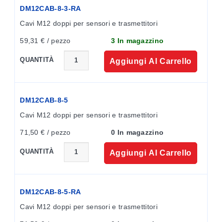
Configurazione intuitiva
DM12CAB-8-3-RA
Configura la tua sonda intelligente Omega Link
Cavi M12 doppi per sensori e trasmettitori
utilizzando l'interfaccia di configurazione intuitiva di
59,31 € / pezzo
3 In magazzino
SYNC.
QUANTITÀ
Aggiungi Al Carrello
I tuoi dati a colpo d’occhio con Omega Link
Cloud
DM12CAB-8-5
Omega Link Cloud consolida e porta i tuoi dati quando
Cavi M12 doppi per sensori e trasmettitori
ne hai bisogno, ovunque tu sia. L'interfaccia cloud
71,50 € / pezzo
0 In magazzino
intuitiva permette di monitorare e archiviare i dati,
impostare allarmi e notifiche e fornisce approfondimenti
QUANTITÀ
Aggiungi Al Carrello
sull’attività del dispositivo. Visita il sito web OMEGA
per maggiori dettagli.
DM12CAB-8-5-RA
Cavi M12 doppi per sensori e trasmettitori