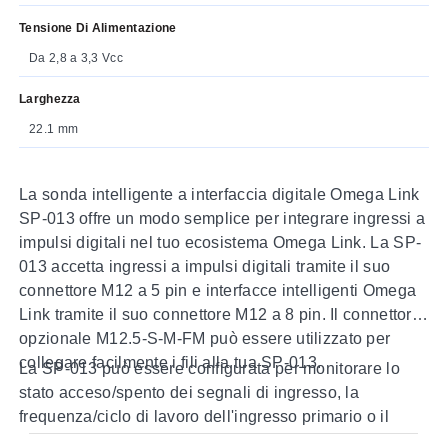
Tensione Di Alimentazione
Da 2,8 a 3,3 Vcc
Larghezza
22.1 mm
La sonda intelligente a interfaccia digitale Omega Link
SP-013 offre un modo semplice per integrare ingressi a
impulsi digitali nel tuo ecosistema Omega Link. La SP-
013 accetta ingressi a impulsi digitali tramite il suo
connettore M12 a 5 pin e interfacce intelligenti Omega
Link tramite il suo connettore M12 a 8 pin. Il connettore
opzionale M12.5-S-M-FM può essere utilizzato per
collegare facilmente i fili alla tua SP-013.
La SP-013 può essere configurata per monitorare lo
stato acceso/spento dei segnali di ingresso, la
frequenza/ciclo di lavoro dell'ingresso primario o il
ritardo dell'impulso tra i due segnali. La funzione di