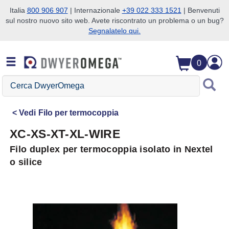
Italia
800 906 907
| Internazionale
+39 022 333 1521
| Benvenuti
sul nostro nuovo sito web. Avete riscontrato un problema o un bug?
Salta alla ricerca
Salta al contenuto principale
Salta alla navigazione
Segnalatelo qui.
0
Cerca
DwyerOmega
Vedi
Filo per termocoppia
XC-XS-XT-XL-WIRE
Filo duplex per termocoppia isolato in Nextel
o silice