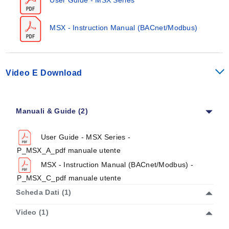
(BPA), una sostanza chimica riconosciuta dallo Stato
della California come tossica per la riproduzione.
Applicazioni del Prodotto
Clicca qui.
MSX - Instruction Manual (BACnet/Modbus)
Monitoraggio dei filtri nelle unità di trattamento aria
Pressione degli edifici nelle camere bianche
farmaceutiche/semiconduttori
Video E Download
Pressione statica dei condotti negli edifici
commerciali
Velocità/portata dell’aria nei sistemi VAV
Manuali & Guide (2)
User Guide - MSX Series -
P_MSX_A_pdf manuale utente
MSX - Instruction Manual (BACnet/Modbus) -
P_MSX_C_pdf manuale utente
Scheda Dati (1)
Video (1)