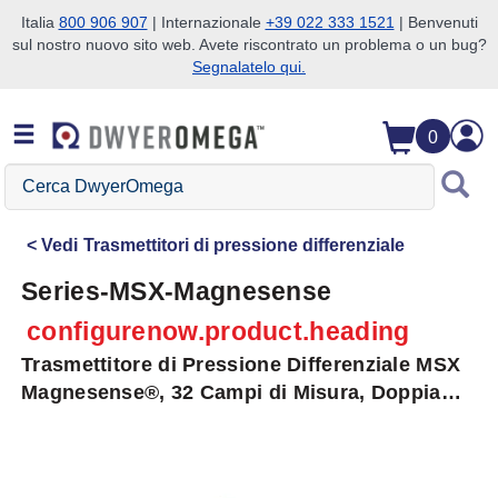
Italia
800 906 907
| Internazionale
+39 022 333 1521
| Benvenuti
sul nostro nuovo sito web. Avete riscontrato un problema o un bug?
Salta alla ricerca
Salta al contenuto principale
Salta alla navigazione
Segnalatelo qui.
0
Cerca
DwyerOmega
Vedi
Trasmettitori di pressione differenziale
Series-MSX-Magnesense
configurenow.product.heading
Trasmettitore di Pressione Differenziale MSX
Magnesense®, 32 Campi di Misura, Doppia
Uscita