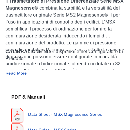
Il
Trasmettitore di Pressione Differenziale Serie MSX
Magnesense®
combina la stabilità e la versatilità del
trasmettitore originale Serie MS2 Magnesense® II per
l’uso in applicazioni di controllo degli edifici. L’MSX
semplifica il processo di ordinazione per fornire la
configurazione desiderata, riducendo i tempi di
configurazione del prodotto. Le gamme di pressione
sono disponibili in Pa, mm c.a., e in c.a. Tutte le gamme
CALIBRAZIONE NIST
disponibile nel Configuratore di
di pressione possono essere configurate in modalità
Prodotto.
unidirezionale o bidirezionale, offrendo un totale di 32
gamme. Il trasmettitore MSX può fornire un’uscita di
Read More
Si prega di consultare
Serie AT-MSX
per la versione
pressione lineare o un’uscita di velocità lineare con
approvata ATEX/IECEx.
estrazione della radice quadrata dal trasmettitore. Sono
stati inclusi parametri aggiuntivi per ampliare la
PDF & Manuali
capacità di radice quadrata per il calcolo del flusso. I
segnali di uscita a doppia tensione e milliampere
⚠ATTENZIONE:
Questo prodotto può esporvi allo
possono essere utilizzati per fornire sia il controllo sia
Data Sheet - MSX Magnesense Series
Stirolo, una sostanza chimica riconosciuta dallo Stato
la verifica del segnale di uscita dell’apparecchiatura.
della California come cancerogena, e al Bisfenolo A
User Guide - MSX Series