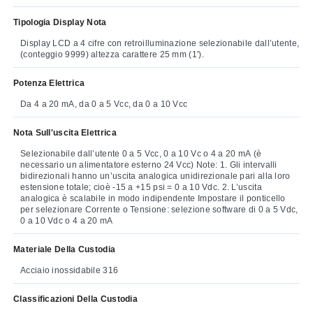
Tipologia Display Nota
Display LCD a 4 cifre con retroilluminazione selezionabile dall’utente,
(conteggio 9999) altezza carattere 25 mm (1').
Potenza Elettrica
Da 4 a 20 mA, da 0 a 5 Vcc, da 0 a 10 Vcc
Nota Sull'uscita Elettrica
Selezionabile dall’utente 0 a 5 Vcc, 0 a 10 Vc o 4 a 20 mA (è
necessario un alimentatore esterno 24 Vcc) Note: 1. Gli intervalli
bidirezionali hanno un’uscita analogica unidirezionale pari alla loro
estensione totale; cioè -15 a +15 psi = 0 a 10 Vdc. 2. L’uscita
analogica è scalabile in modo indipendente Impostare il ponticello
per selezionare Corrente o Tensione: selezione software di 0 a 5 Vdc,
0 a 10 Vdc o 4 a 20 mA
Materiale Della Custodia
Acciaio inossidabile 316
Classificazioni Della Custodia