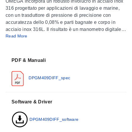
OMEGA incorpora un robusto involucro in acciaio inox
316 progettato per applicazioni di lavaggio e marine,
con un trasduttore di pressione di precisione con
accuratezza dello 0,08% e parti bagnate e corpo in
acciaio inox 316L. Il risultato è un manometro digitale
Read More
estremamente durevole. Si ottiene tutta la durabilità e
stabilità del sensore in silicio microlavorato in un
involucro robusto NEMA 4X (IP65).
PDF & Manuali
Opzione Wireless:
Aggiungere il suffisso
'-W'
al
numero di parte come opzione a costo aggiuntivo
DPGM409DIFF_spec
NOTA:
I modelli con opzione wireless sono approvati
per l’uso solo negli Stati Uniti, Canada ed Europa.
Software & Driver
SPECIFICHE
Conformità CE:
Conforme a EN1326-1: 2006 per
DPGM409DIFF_software
ambienti industriali con cavi di uscita analogica <3 m
(9,8') e nucleo di ferrite fornito