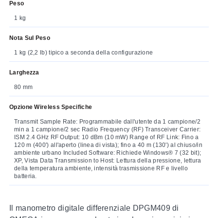
Peso
1 kg
Nota Sul Peso
1 kg (2,2 lb) tipico a seconda della configurazione
Larghezza
80 mm
Opzione Wireless Specifiche
Transmit Sample Rate: Programmabile dall'utente da 1 campione/2
min a 1 campione/2 sec Radio Frequency (RF) Transceiver Carrier:
ISM 2.4 GHz RF Output: 10 dBm (10 mW) Range of RF Link: Fino a
120 m (400') all'aperto (linea di vista); fino a 40 m (130') al chiuso/in
ambiente urbano Included Software: Richiede Windows® 7 (32 bit);
XP, Vista Data Transmission to Host: Lettura della pressione, lettura
della temperatura ambiente, intensità trasmissione RF e livello
batteria.
Il manometro digitale differenziale DPGM409 di