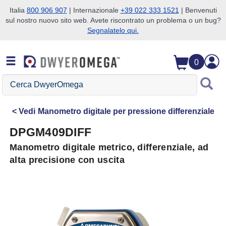
Italia
800 906 907
| Internazionale
+39 022 333 1521
| Benvenuti
sul nostro nuovo sito web. Avete riscontrato un problema o un bug?
Salta alla ricerca
Salta al contenuto principale
Salta alla navigazione
Segnalatelo qui.
0
Cerca
DwyerOmega
Vedi
Manometro digitale per pressione differenziale
DPGM409DIFF
Manometro digitale metrico, differenziale, ad
alta precisione con uscita