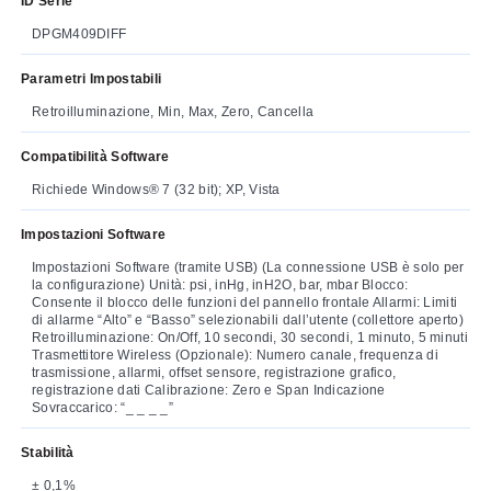
ID Serie
DPGM409DIFF
Parametri Impostabili
Retroilluminazione, Min, Max, Zero, Cancella
Compatibilità Software
Richiede Windows® 7 (32 bit); XP, Vista
Impostazioni Software
Impostazioni Software (tramite USB) (La connessione USB è solo per
la configurazione) Unità: psi, inHg, inH2O, bar, mbar Blocco:
Consente il blocco delle funzioni del pannello frontale Allarmi: Limiti
di allarme “Alto” e “Basso” selezionabili dall’utente (collettore aperto)
Retroilluminazione: On/Off, 10 secondi, 30 secondi, 1 minuto, 5 minuti
Trasmettitore Wireless (Opzionale): Numero canale, frequenza di
trasmissione, allarmi, offset sensore, registrazione grafico,
registrazione dati Calibrazione: Zero e Span Indicazione
Sovraccarico: “_ _ _ _”
Stabilità
± 0,1%