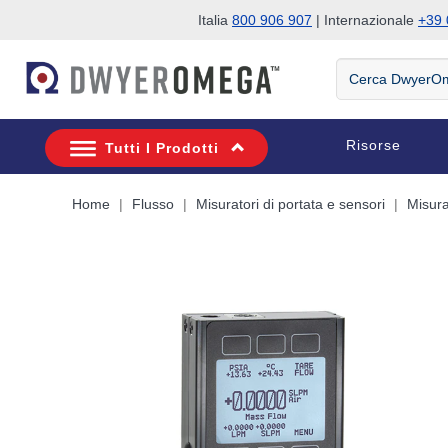
Italia
800 906 907
| Internazionale
+39 
Salta alla ricerca
Salta al contenuto principale
Salta alla navigazione
Cerca
DwyerOmega
Risorse
Tutti I Prodotti
Home
Flusso
Misuratori di portata e sensori
Misura