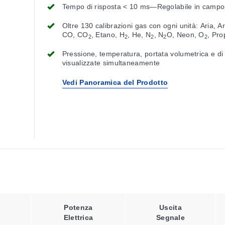
Tempo di risposta < 10 ms—Regolabile in campo
Oltre 130 calibrazioni gas con ogni unità: Aria, A
CO, CO
, Etano, H
, He, N
, N
O, Neon, O
, Pro
2
2
2
2
2
Butano, Acetilene, Etilene e altri
Pressione, temperatura, portata volumetrica e d
visualizzate simultaneamente
Vedi Panoramica del Prodotto
Potenza
Uscita
Elettrica
Segnale