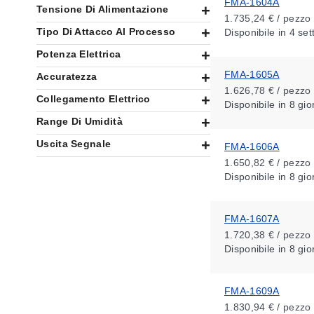
FMA-1604A
Tensione Di Alimentazione
1.735,24 € / pezzo
Tipo Di Attacco Al Processo
Disponibile
in 4 se
Potenza Elettrica
FMA-1605A
Accuratezza
1.626,78 € / pezzo
Collegamento Elettrico
Disponibile
in 8 gio
Range Di Umidità
Uscita Segnale
FMA-1606A
1.650,82 € / pezzo
Disponibile
in 8 gio
FMA-1607A
1.720,38 € / pezzo
Disponibile
in 8 gio
FMA-1609A
1.830,94 € / pezzo