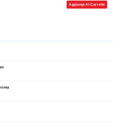
Aggiungi Al Carrello
ax
inima