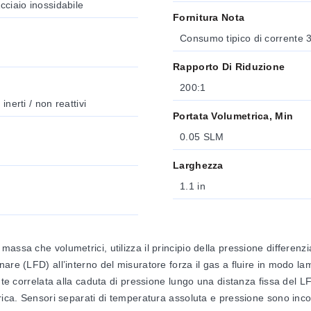
cciaio inossidabile
Fornitura Nota
Consumo tipico di corrente 
Rapporto Di Riduzione
200:1
nerti / non reattivi
Portata Volumetrica, Min
0.05 SLM
Larghezza
1.1 in
ssa che volumetrici, utilizza il principio della pressione differenzi
are (LFD) all’interno del misuratore forza il gas a fluire in modo la
nte correlata alla caduta di pressione lungo una distanza fissa del L
rica. Sensori separati di temperatura assoluta e pressione sono inco