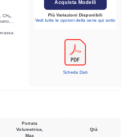
Acquista Modelli
Più Variazioni Disponibili
r, CH
,
4
Vedi tutte le opzioni della serie qui sotto
pano,
i massa
Scheda Dati
Portata
Volumetrica,
Qtà
Max