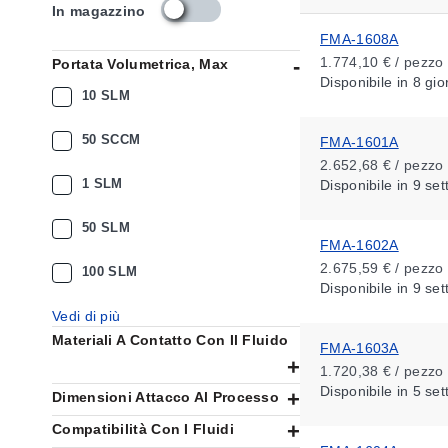
s
In magazzino
k
FMA-1608A
u
1.774,10 € / pezzo
Portata Volumetrica, Max
_
Disponibile
in 8 gio
a
10 SLM
v
a
50 SCCM
FMA-1601A
i
2.652,68 € / pezzo
l
1 SLM
Disponibile
in 9 se
a
b
i
50 SLM
FMA-1602A
l
i
2.675,59 € / pezzo
100 SLM
t
Disponibile
in 9 se
y
Vedi di più
_
Materiali A Contatto Con Il Fluido
i
FMA-1603A
t
1.720,38 € / pezzo
Disponibile
in 5 se
Dimensioni Attacco Al Processo
Compatibilità Con I Fluidi