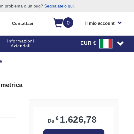
o un problema o un bug?
Segnalatelo qui.
0
Il mio account
Contattaci
Informazioni
EUR €
Aziendali
ca
umetrica
1.626,78
€
Da