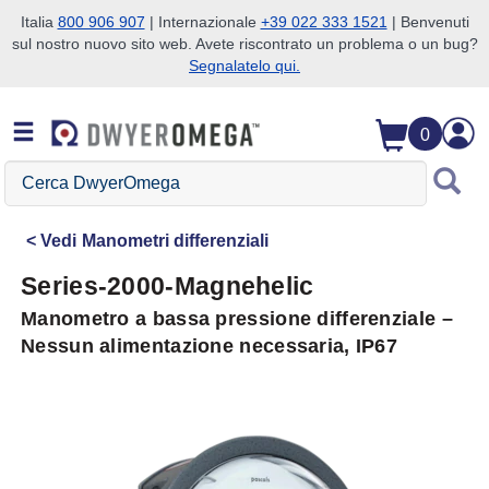
Italia
800 906 907
| Internazionale
+39 022 333 1521
| Benvenuti
sul nostro nuovo sito web. Avete riscontrato un problema o un bug?
Salta alla ricerca
Salta al contenuto principale
Salta alla navigazione
Segnalatelo qui.
0
Cerca
DwyerOmega
Vedi
Manometri differenziali
Series-2000-Magnehelic
Manometro a bassa pressione differenziale –
Nessun alimentazione necessaria, IP67