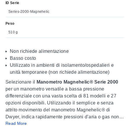
ID Serie
Series-2000-Magnehelic
Peso
510 g
Non richiede alimentazione
Basso costo
Utilizzato in ambienti di isolamento/ospedalieri e
unità temporanee (non richiede alimentazione)
Selezionare il
Manometro Magnehelic® Serie 2000
per un manometro versatile a bassa pressione
differenziale con una vasta scelta di 81 modelli e 27
opzioni disponibili. Utilizzando il semplice e senza
attrito movimento del manometro Magnehelic® di
Dwyer, indica rapidamente pressioni d’aria o gas non
Read More
corrosivi—positive, negative (vuoto) o differenziali. Il