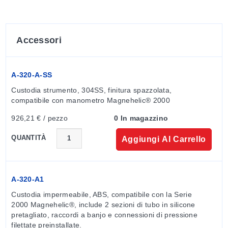
Pressioni in condotti, stanze o edifici
Indicazione della pressione positiva in camere
bianche
Accessori
A-320-A-SS
Custodia strumento, 304SS, finitura spazzolata, 
compatibile con manometro Magnehelic® 2000
926,21 € / pezzo
0 In magazzino
QUANTITÀ
Aggiungi Al Carrello
A-320-A1
Custodia impermeabile, ABS, compatibile con la Serie 
2000 Magnehelic®, include 2 sezioni di tubo in silicone 
pretagliato, raccordi a banjo e connessioni di pressione 
filettate preinstallate.