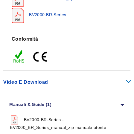
Ogni impulso corrisponde a un volume discreto di
BV2000-BR-Series
liquido. La frequenza degli impulsi è direttamente
proporzionale alla velocità angolare della turbina e alla
portata.
Conformità
L'elevato numero di impulsi garantisce un'alta
risoluzione. Poiché la massa della turbina è ridotta, il
tempo di risposta è rapido. Non è necessario installare
un tratto di tubazione rettilineo a monte del misuratore.
La semplice costruzione meccanica del misuratore
Video E Download
Vision garantisce una lunga durata senza perdita di
precisione. I picchi di pressione inferiori al valore di
pressione di scoppio non influenzano le misurazioni.
Manuali & Guide (1)
BV2000-BR-Series -
BV2000_BR_Series_manual_zip manuale utente