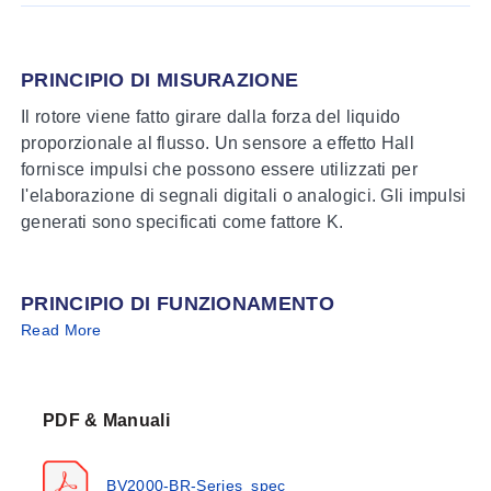
PRINCIPIO DI MISURAZIONE
Il rotore viene fatto girare dalla forza del liquido
proporzionale al flusso. Un sensore a effetto Hall
fornisce impulsi che possono essere utilizzati per
l'elaborazione di segnali digitali o analogici. Gli impulsi
generati sono specificati come fattore K.
PRINCIPIO DI FUNZIONAMENTO
Read More
Il flusso del liquido fa ruotare una turbina a palette
all'interno dell'involucro del misuratore con una velocità
angolare direttamente proporzionale alla velocità del
liquido misurato. Quando le palette passano sotto una
PDF & Manuali
bobina di rilevamento magnetica, viene generato un
segnale di frequenza.
BV2000-BR-Series_spec