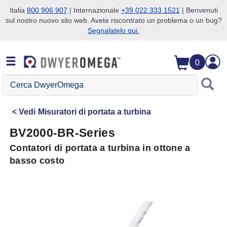
Italia
800 906 907
| Internazionale
+39 022 333 1521
| Benvenuti
sul nostro nuovo sito web. Avete riscontrato un problema o un bug?
Salta alla ricerca
Salta al contenuto principale
Salta alla navigazione
Segnalatelo qui.
0
Cerca
DwyerOmega
Vedi
Misuratori di portata a turbina
BV2000-BR-Series
Contatori di portata a turbina in ottone a
basso costo