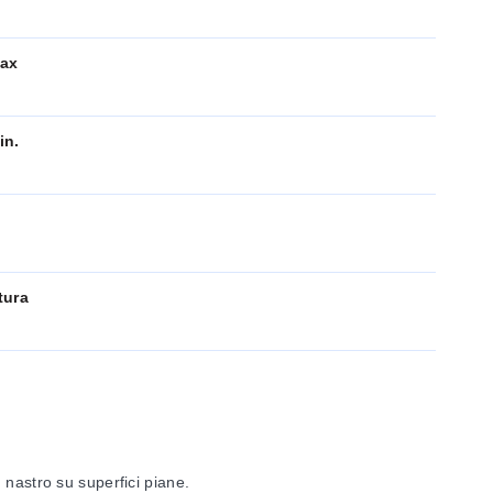
Max
in.
tura
 nastro su superfici piane.