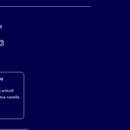
!
co
 articoli
tua casella