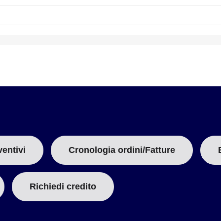
B
:
ventivi
Cronologia ordini/Fatture
Richiedi credito