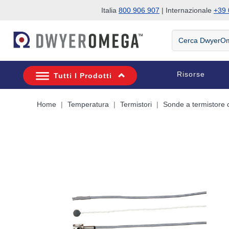
Italia
800 906 907
| Internazionale
+39 
Salta alla ricerca
Salta al contenuto principale
Salta alla navigazione
Cerca
DwyerOmega
Risorse
Tutti I Prodotti
Home
Temperatura
Termistori
Sonde a termistore c