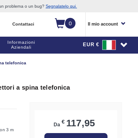
o un problema o un bug?
Segnalatelo qui.
0
Il mio account
Contattaci
Informazioni
EUR €
Aziendali
na telefonica
ttori a spina telefonica
117,95
€
Da
 con 3 m