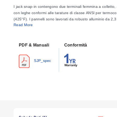
I jack snap-in contengono due terminali femmina a colletto,
con leghe conformi alle tarature di classe ANSI per termoco
(425°F). I pannelli sono lavorati da robusto alluminio da 2,
Read More
Esempi di prezzi per i modelli più popolari sono indicati 
disponibili.
PDF & Manuali
Conformità
SJP_spec