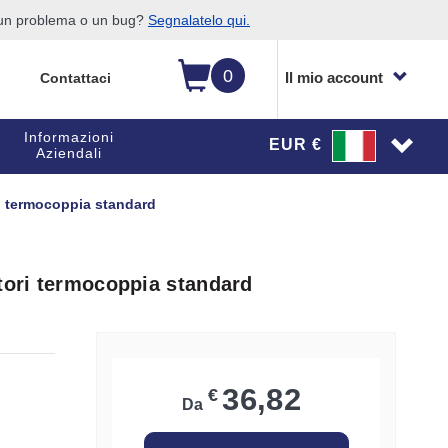
o un problema o un bug?
Segnalatelo qui.
0
Il mio account
Contattaci
Informazioni
EUR €
Aziendali
ri termocoppia standard
tori termocoppia standard
36,82
€
Da