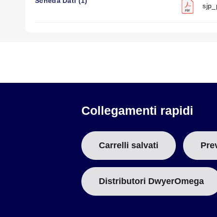
Scheda Dati (1)
sjp_
Collegamenti rapidi
Carrelli salvati
Pre
Distributori DwyerOmega