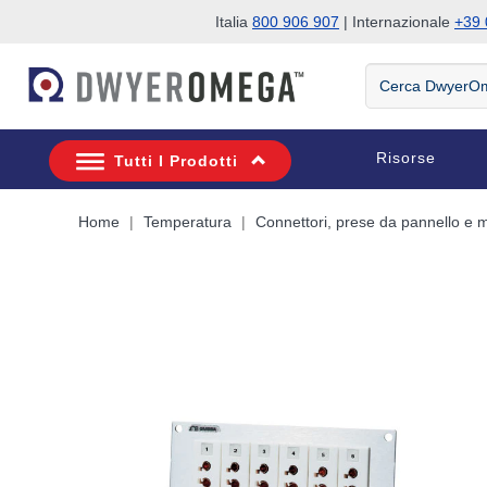
Italia
800 906 907
| Internazionale
+39 
Salta alla ricerca
Salta al contenuto principale
Salta alla navigazione
Cerca
DwyerOmega
Risorse
Tutti I Prodotti
Home
Temperatura
Connettori, prese da pannello e m