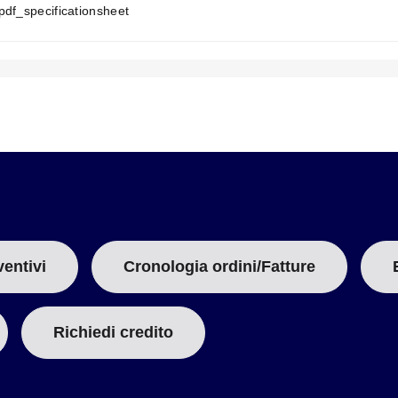
T
pdf_specificationsheet
A
B
:
ventivi
Cronologia ordini/Fatture
Richiedi credito