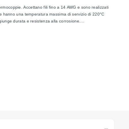
rmocoppie. Accettano fili fino a 14 AWG e sono realizzati
to e hanno una temperatura massima di servizio di 220°C
giunge durata e resistenza alla corrosione.
 sotto per ottenere i prezzi degli altri modelli