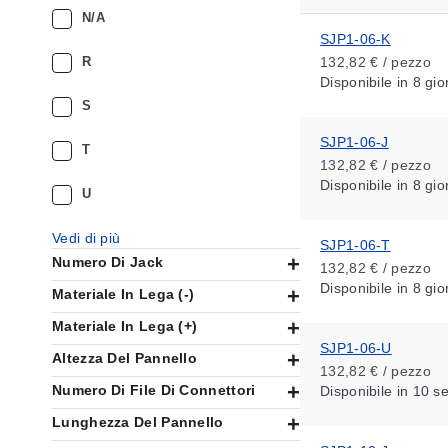
N/A
SJP1-06-K
R
132,82 € / pezzo
Disponibile
in 8 gio
S
SJP1-06-J
T
132,82 € / pezzo
Disponibile
in 8 gio
U
Vedi di più
SJP1-06-T
Numero Di Jack
132,82 € / pezzo
Disponibile
in 8 gio
Materiale In Lega (-)
Materiale In Lega (+)
SJP1-06-U
Altezza Del Pannello
132,82 € / pezzo
Numero Di File Di Connettori
Disponibile
in 10 s
Lunghezza Del Pannello