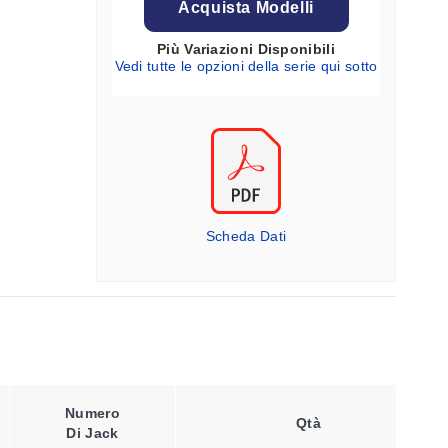
Acquista Modelli
Più Variazioni Disponibili
Vedi tutte le opzioni della serie qui sotto
Scheda Dati
Altezza
Numero
Tip
Del
Qtà
Di Jack
Termo
Pannello