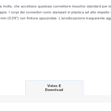
 a molla, che accettano qualsiasi connettore maschio standard per te
ppie. I corpi dei connettori sono stampati in plastica ad alto impat
3 mm (0,09") con finitura spazzolata. L’anodizzazione trasparente ag
nella sezione "To Order". Utilizzare il "Part Number Builder" qui
C
Video E
U
Download
R
R
E
N
T