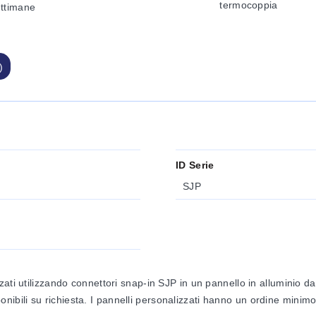
termocoppia
ettimane
)
ID Serie
SJP
ati utilizzando connettori snap-in SJP in un pannello in alluminio d
disponibili su richiesta. I pannelli personalizzati hanno un ordine min