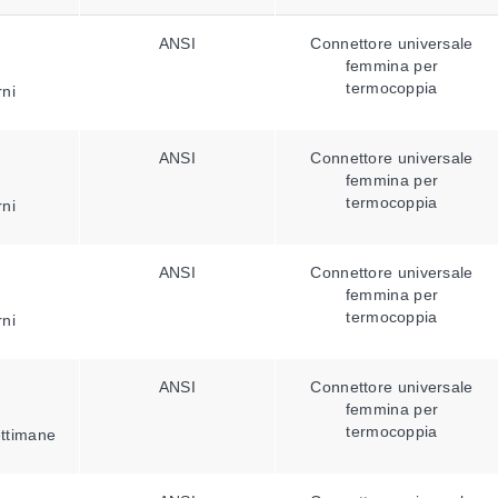
ANSI
Connettore universale
femmina per
termocoppia
rni
ANSI
Connettore universale
femmina per
termocoppia
rni
ANSI
Connettore universale
femmina per
termocoppia
rni
ANSI
Connettore universale
femmina per
termocoppia
ettimane