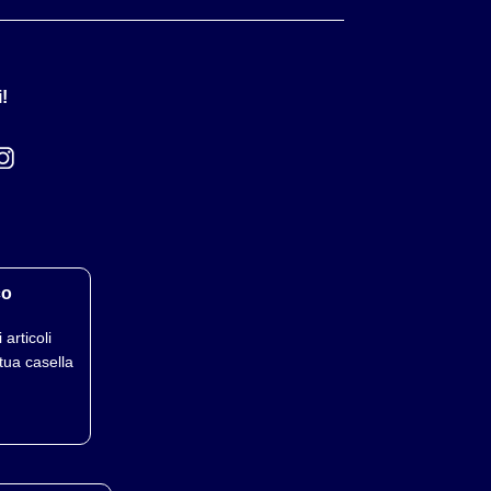
!
co
 articoli
tua casella