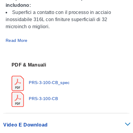
includono:
Superfici a contatto con il processo in acciaio
inossidabile 316L con finiture superficiali di 32
microinch o migliori.
Read More
Lunghezze della sonda di 3, 4, 5 o 6 pollici
disponibili a magazzino, altre lunghezze disponibili su
ordinazione speciale.
PDF & Manuali
Uscita del sensore: RTD al platino 100 ohm, Classe
A, a 4 fili che soddisfa i requisiti IEC 60751.
PRS-3-100-CB_spec
Questi sensori possono essere utilizzati con sistemi
a 2 o 3 fili, vedere informazioni sotto.
PRS-3-100-CB
Resistenza di isolamento: minimo 100 megaohm a
100 VDC.
Video E Download