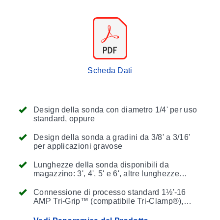
Scheda Dati
Design della sonda con diametro 1/4' per uso
standard, oppure
Design della sonda a gradini da 3/8' a 3/16'
per applicazioni gravose
Lunghezze della sonda disponibili da
magazzino: 3', 4', 5' e 6', altre lunghezze
disponibili su richiesta
Connessione di processo standard 1½'-16
AMP Tri-Grip™ (compatibile Tri-Clamp®),
altre dimensioni e modelli disponibili. Le
flange sono conformi alla norma ASME BPE-