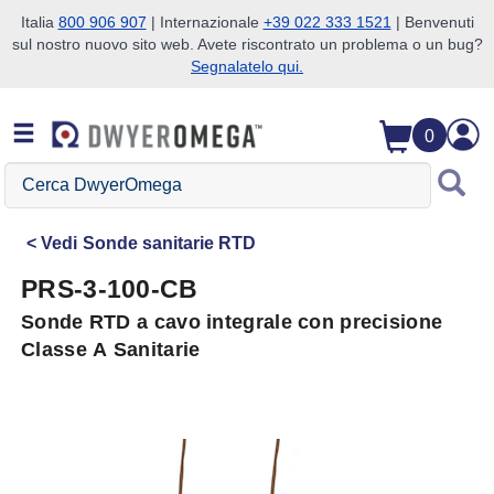
Italia
800 906 907
| Internazionale
+39 022 333 1521
| Benvenuti
sul nostro nuovo sito web. Avete riscontrato un problema o un bug?
Salta alla ricerca
Salta al contenuto principale
Salta alla navigazione
Segnalatelo qui.
0
Cerca
DwyerOmega
Vedi
Sonde sanitarie RTD
PRS-3-100-CB
Sonde RTD a cavo integrale con precisione
Classe A Sanitarie