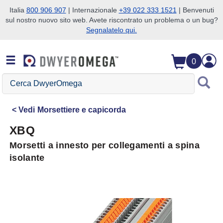
Italia
800 906 907
| Internazionale
+39 022 333 1521
| Benvenuti
sul nostro nuovo sito web. Avete riscontrato un problema o un bug?
Salta alla ricerca
Salta al contenuto principale
Salta alla navigazione
Segnalatelo qui.
0
Cerca
DwyerOmega
Vedi
Morsettiere e capicorda
XBQ
Morsetti a innesto per collegamenti a spina
isolante