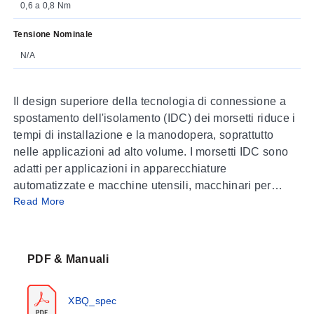
0,6 a 0,8 Nm
Tensione Nominale
N/A
Il design superiore della tecnologia di connessione a
spostamento dell'isolamento (IDC) dei morsetti riduce i
tempi di installazione e la manodopera, soprattutto
nelle applicazioni ad alto volume. I morsetti IDC sono
adatti per applicazioni in apparecchiature
automatizzate e macchine utensili, macchinari per
Read More
imballaggio e movimentazione materiali, sistemi
ferroviari/trasporto di massa, petrolchimico e qualsiasi
altra applicazione che richieda connessioni ad alto
volume per circuiti di controllo e segnale a bassa
PDF & Manuali
tensione, dove si desidera ridurre i costi di manodopera
e facilitare l'assemblaggio. Questi morsetti sono
XBQ_spec
progettati per un uso a lungo termine in condizioni