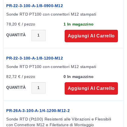
(-4°F), 0°C (32°F), 20°C (68°F), 40°C (104°F), il campo
PR-22-3-100-A-1/8-0900-M12
minimo è 20°C (68°F) anziché 50°C (122°F)]
Sonde RTD PT100 con connettori M12 stampati
Compensazione errore sensore:
Su 2 punti (massimo
78,20 € / pezzo
1 In magazzino
1% del campo)
Impostazione di fabbrica:
0 a 150°C (32 a
QUANTITÀ
Aggiungi Al Carrello
302°F)/rottura sensore >21 mA (upscale)
PR-22-3-100-A-1/8-1200-M12
*
Il M12TX-PT100 è compatibile con tutti i sensori
con opzione di cablaggio europea "-2".
Sonde RTD PT100 con connettori M12 stampati
Per esempio: PR-26A-3-100-A-1/4-1200-M12-2, il -2
82,72 € / pezzo
0 In magazzino
alla fine del numero di parte specifica il cablaggio.
Le sonde PR-22 hanno cablaggio europeo
QUANTITÀ
Aggiungi Al Carrello
standard.
PR-26A-3-100-A-1/4-1200-M12-2
Sonde RTD (Pt100) Resistenti alle Vibrazioni e Flessibili 
con Connettore M12 e Filettature di Montaggio 