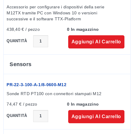
Umidità relativa:
0 a 100%
Accessorio per configurare i dispositivi della serie 
EMC:
Conforme a EN 61326
M12TX tramite PC con Windows 10 o versioni 
Grado di protezione:
IP65 e IP67 secondo IEC60529
successive e il software TTX-Platform
Precisione
438,40 € / pezzo
0 In magazzino
Trasmettitore:
Massimo ±0,2°C o ±0,2% del campo
Sensore:
Classe A secondo IEC751
QUANTITÀ
Aggiungi Al Carrello
Influenza della temperatura [deviazione da 20°C
(68°F)]:
Massimo ±0,3°C/25°C (77°F) o ±0,3% del
campo/25°C (77°F)
Sensors
Influenza della tensione di alimentazione:
Trascurabile
Configurazioni del campo:
È possibile impostare il
PR-22-3-100-A-1/8-0600-M12
campo di temperatura di ingresso (span) tramite il kit di
Sonde RTD PT100 con connettori stampati M12
configurazione M12TX-CONFIG (PC con OS
Windows® richiesto)
74,47 € / pezzo
0 In magazzino
Regolazioni dello zero:
Qualsiasi valore tra -50 e
QUANTITÀ
Aggiungi Al Carrello
50°C (-58 a 122°F)
Campo minimo:
50°C (122°F) [se il valore zero è
impostato tra uno di questi valori: -40°C (-40°F), -20°C