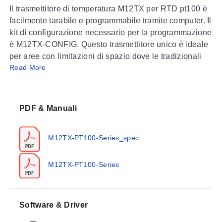
Il trasmettitore di temperatura M12TX per RTD pt100 è
facilmente tarabile e programmabile tramite computer. Il
kit di configurazione necessario per la programmazione
è M12TX-CONFIG. Questo trasmettitore unico è ideale
per aree con limitazioni di spazio dove le tradizionali
Read More
connessioni a testa sono troppo grandi per essere
installate. Il design a filettatura M12 offre una
connessione industriale sicura. La connessione
integrata permette di montare il trasmettitore
PDF & Manuali
direttamente sul sensore.
M12TX-PT100-Series_spec
Specifiche
Corpo:
Materiale termoplastico
Connessione:
M12TX-PT100-Series
M12x1 Maschio:
Conforme a VDE0627
(connessione uscita)
M12x1 Femmina:
Conforme a VDE0627
Software & Driver
(connessione ingresso Pt100)