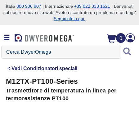
Italia
800 906 907
| Internazionale
+39 022 333 1521
| Benvenuti
sul nostro nuovo sito web. Avete riscontrato un problema o un bug?
Salta alla ricerca
Salta al contenuto principale
Salta alla navigazione
Segnalatelo qui.
0
Cerca
DwyerOmega
Vedi
Condizionatori speciali
M12TX-PT100-Series
Trasmettitore di temperatura in linea per
termoresistenze PT100