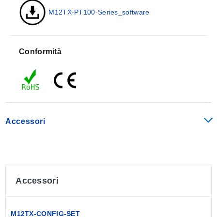
Sensore:
RTD Pt100 (simbolo alfa 0,00385)
M12TX-PT100-Series_software
connessione a 3 fili
Campo di misura:
-50 a 500°C (-58 a 932°F)
Monitoraggio rottura sensore:
Selezionabile:
Azione upscale (>21,0 mA) o
Conformità
downscale (<3,6 mA)
Cortocircuito sensore:
Fisso su azione downscale
(<3,6 mA)
Segnale di uscita:
4 a 20 mA
Scala di fabbrica:
Uscita 4 a 20 mA = 0 a 150°C
impostazione predefinita
Accessori
Carico ammissibile:
700 @ 24Vdc [RLo= (Vsupply-
8,5)/0,020]
Tempo di risposta (90%):
<50 ms
Isolamento In-Out:
Non isolato
Alimentazione:
8,5 a 32 Vdc (polarità protetta)
Accessori
Condizioni ambientali
Temperatura:
-40 a 80°C (-40 a 176°F) (per corpo in
plastica)
M12TX-CONFIG-SET