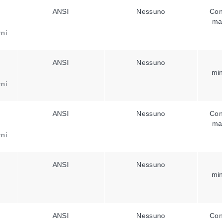
ANSI
Nessuno
Con
ma
rni
ANSI
Nessuno
min
rni
ANSI
Nessuno
Con
ma
rni
ANSI
Nessuno
min
ANSI
Nessuno
Con