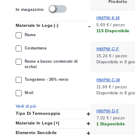
Prodotto
s
In magazzino
k
HMPW-K-M
u
5,69 € / pezzo
Materiale In Lega (-)
_
115 Disponibile
a
Rame
v
a
Costantana
HMPW-C-F
i
15,24 € / pezzo
l
Rame a basso contenuto di
Disponibile
in 8 gio
a
nichel
b
i
Tungsteno - 26% renio
HMPW-C-M
l
i
11,69 € / pezzo
t
Nisil
Disponibile
in 8 gio
y
_
Vedi di più
i
HMPW-D-F
Tipo Di Termocoppia
t
7,02 € / pezzo
Materiale In Lega (+)
1 Disponibile
Elemento Sensibile