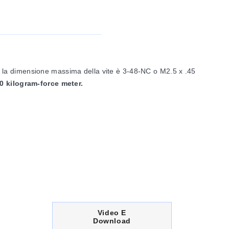
io, la dimensione massima della vite è 3-48-NC o M2.5 x .45
0 kilogram-force meter.
C
Video E
U
Download
R