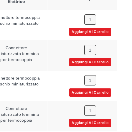
Elettrico
Termocoppia
nettore termocoppia
K
schio miniaturizzato
Aggiungi Al Carrello
Connettore
C
iaturizzato femmina
per termocoppia
Aggiungi Al Carrello
nettore termocoppia
C
schio miniaturizzato
Aggiungi Al Carrello
Connettore
D
iaturizzato femmina
per termocoppia
Aggiungi Al Carrello