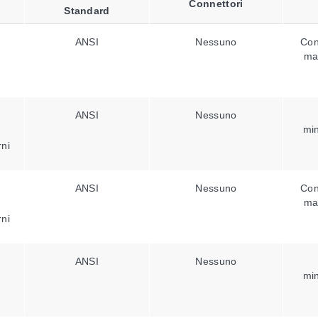
Connettori
Standard
ANSI
Nessuno
Con
ma
ANSI
Nessuno
min
rni
ANSI
Nessuno
Con
ma
rni
ANSI
Nessuno
min