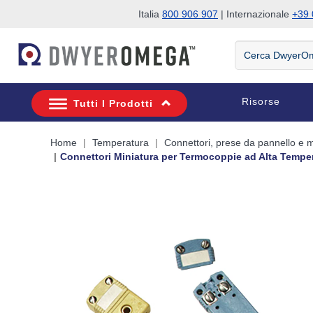
Italia
800 906 907
| Internazionale
+39 
Salta alla ricerca
Salta al contenuto principale
Salta alla navigazione
Cerca
DwyerOmega
Risorse
Tutti I Prodotti
Home
Temperatura
Connettori, prese da pannello e m
Connettori Miniatura per Termocoppie ad Alta Temper