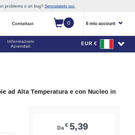
o un problema o un bug?
Segnalatelo qui.
0
Il mio account
Contattaci
Informazioni
EUR €
Aziendali
ie ad Alta Temperatura e con Nucleo in
5,39
€
Da