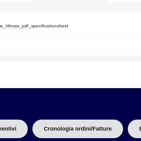
R
E
N
T
T
_hfmpw_pdf_specificationsheet
A
B
:
ventivi
Cronologia ordini/Fatture