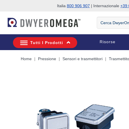
Italia
800 906 907
| Internazionale
+39 
Salta alla ricerca
Salta al contenuto principale
Salta alla navigazione
Cerca
DwyerOmega
Risorse
Tutti I Prodotti
Home
Pressione
Sensori e trasmettitori
Trasmettito