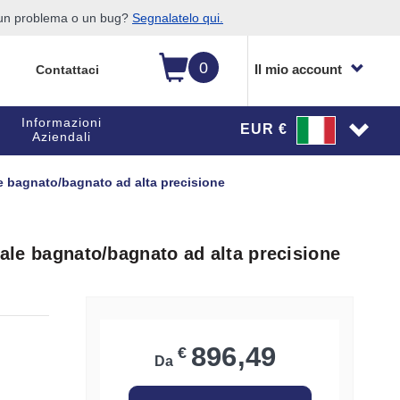
o un problema o un bug?
Segnalatelo qui.
0
Il mio account
Contattaci
Informazioni
EUR €
Aziendali
le bagnato/bagnato ad alta precisione
iale bagnato/bagnato ad alta precisione
896,49
€
Da