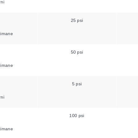
rni
25 psi
ttimane
50 psi
ttimane
5 psi
rni
100 psi
ttimane