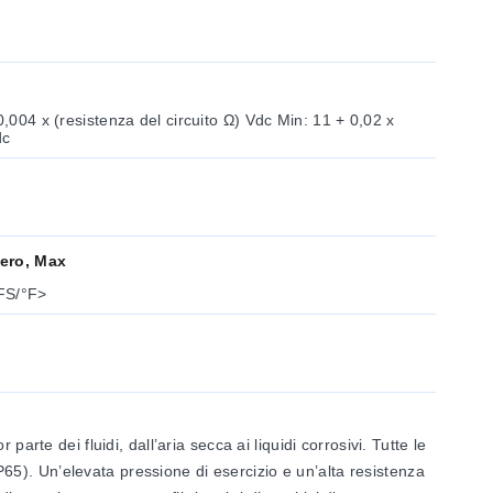
dc
Zero, Max
FS/°F>
rte dei fluidi, dall’aria secca ai liquidi corrosivi. Tutte le
IP65). Un’elevata pressione di esercizio e un’alta resistenza