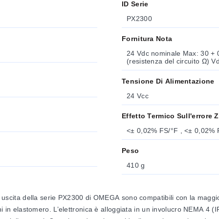
ID Serie
PX2300
Fornitura Nota
24 Vdc nominale Max: 30 + 0,004 x (resistenza del circuito Ω) Vdc Min: 11 + 0,02 x
(resistenza del circuito Ω) V
Tensione Di Alimentazione
24 Vcc
Effetto Termico Sull'errore 
<± 0,02% FS/°F , <± 0,02% 
Peso
410 g
a uscita della serie PX2300 di OMEGA sono compatibili con la maggior pa
oni in elastomero. L’elettronica è alloggiata in un involucro NEMA 4 (