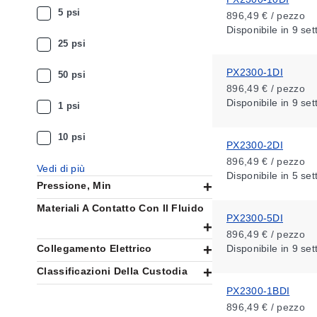
5 psi
896,49 € / pezzo
Disponibile
in 9 se
25 psi
PX2300-1DI
50 psi
896,49 € / pezzo
Disponibile
in 9 se
1 psi
10 psi
PX2300-2DI
896,49 € / pezzo
Vedi di più
Disponibile
in 5 se
Pressione, Min
Materiali A Contatto Con Il Fluido
PX2300-5DI
896,49 € / pezzo
Collegamento Elettrico
Disponibile
in 9 se
Classificazioni Della Custodia
PX2300-1BDI
896,49 € / pezzo