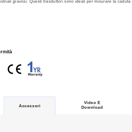
triali gravosi. Questi trasduttori sono ideali per misurare la caduta di
rmità
inearità, ripetibilità e isteresi)
F)
49°F)
Video E
C
Accessori
Download
U