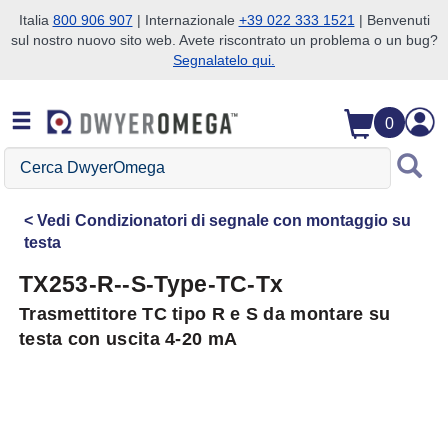
Italia
800 906 907
| Internazionale
+39 022 333 1521
| Benvenuti
sul nostro nuovo sito web. Avete riscontrato un problema o un bug?
Salta alla ricerca
Salta al contenuto principale
Salta alla navigazione
Segnalatelo qui.
0
Cerca
DwyerOmega
Vedi
Condizionatori di segnale con montaggio su
testa
TX253-R--S-Type-TC-Tx
Trasmettitore TC tipo R e S da montare su
testa con uscita 4-20 mA