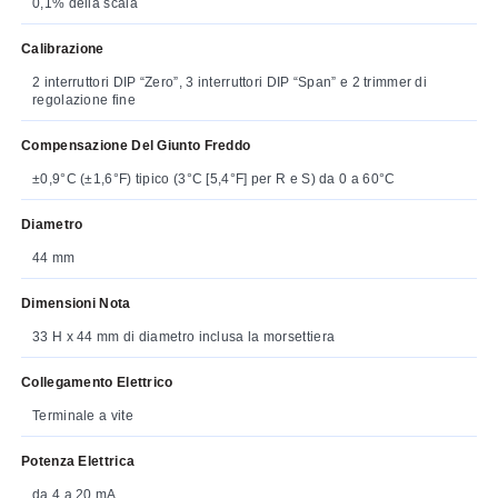
0,1% della scala
Calibrazione
2 interruttori DIP “Zero”, 3 interruttori DIP “Span” e 2 trimmer di
regolazione fine
Compensazione Del Giunto Freddo
±0,9°C (±1,6°F) tipico (3°C [5,4°F] per R e S) da 0 a 60°C
Diametro
44 mm
Dimensioni Nota
33 H x 44 mm di diametro inclusa la morsettiera
Collegamento Elettrico
Terminale a vite
Potenza Elettrica
da 4 a 20 mA