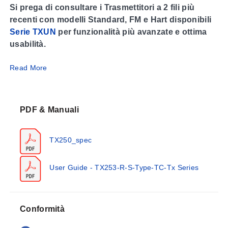
Si prega di consultare i Trasmettitori a 2 fili più
recenti con modelli Standard, FM e Hart disponibili
Serie TXUN
per funzionalità più avanzate e ottima
usabilità.
Read More
Serie TX250
Ingresso Termocoppia
La Serie TX250 è un trasmettitore a due fili non isolato
che converte la tensione termo-elettrica della
PDF & Manuali
termocoppia in una corrente di processo standardizzata
indipendente dal carico, da 4 a 20 mA.
TX250_spec
La Serie TX250 è alloggiata in contenitori metallici e si
adatta alle teste di connessione NB1. L’involucro del
User Guide - TX253-R-S-Type-TC-Tx Series
trasmettitore offre un’ottima immunità alle interferenze
RFI.
Conformità
La calibrazione del trasmettitore è impostata tramite sei
dip-switch posizionati dietro il coperchio superiore.