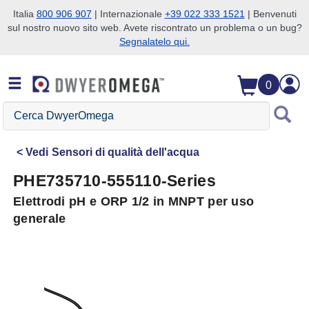
Italia
800 906 907
| Internazionale
+39 022 333 1521
| Benvenuti
sul nostro nuovo sito web. Avete riscontrato un problema o un bug?
Salta alla ricerca
Salta al contenuto principale
Salta alla navigazione
Segnalatelo qui.
0
Cerca
DwyerOmega
Vedi
Sensori di qualità dell'acqua
PHE735710-555110-Series
Elettrodi pH e ORP 1/2 in MNPT per uso
generale