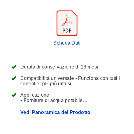
Scheda Dati
Durata di conservazione di 16 mesi
Compatibilità universale - Funziona con tutti i
controller pH più diffusi
Applicazione
• Forniture di acqua potabile
• Torri di raffreddamento
• Acquari di acqua dolce e salata
Vedi Panoramica del Prodotto
• Acque reflue trattate secondariamente