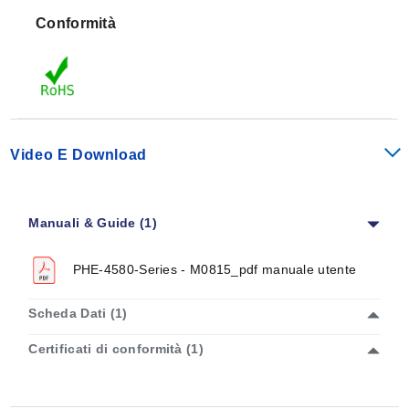
Il PHE-5551 è una costruzione a doppia giunzione con
Conformità
massa di soluzione in un robusto alloggiamento in
PPS, altamente resistente a soluzioni che possono
avvelenare l'elettrodo.
Video E Download
Manuali & Guide (1)
PHE-4580-Series - M0815_pdf manuale utente
Scheda Dati (1)
Certificati di conformità (1)