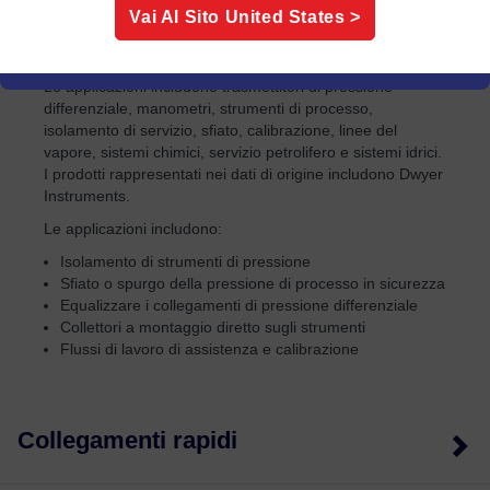
valvole, collettori a blocco a cinque valvole e collettori di
Valvola di blocco
Vai Al Sito
United States
>
spurgo, modelli a montaggio diretto, guarnizione dello
stelo in PTFE e collettori di isolamento per strumenti.
Le applicazioni includono trasmettitori di pressione
differenziale, manometri, strumenti di processo,
isolamento di servizio, sfiato, calibrazione, linee del
vapore, sistemi chimici, servizio petrolifero e sistemi idrici.
I prodotti rappresentati nei dati di origine includono Dwyer
Instruments.
Le applicazioni includono:
Isolamento di strumenti di pressione
Sfiato o spurgo della pressione di processo in sicurezza
Equalizzare i collegamenti di pressione differenziale
Collettori a montaggio diretto sugli strumenti
Flussi di lavoro di assistenza e calibrazione
Collegamenti rapidi