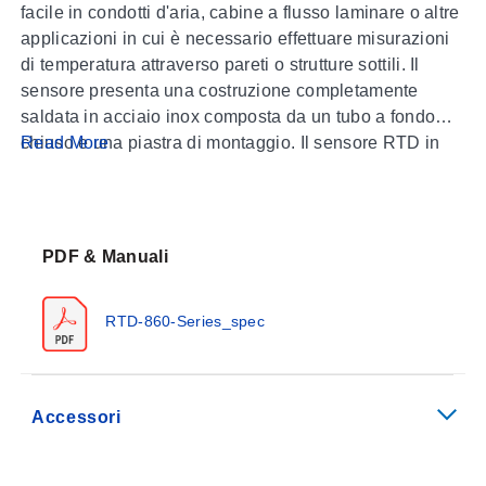
facile in condotti d'aria, cabine a flusso laminare o altre
applicazioni in cui è necessario effettuare misurazioni
di temperatura attraverso pareti o strutture sottili. Il
sensore presenta una costruzione completamente
saldata in acciaio inox composta da un tubo a fondo
chiuso e una piastra di montaggio. Il sensore RTD in
Read More
platino è alloggiato nella punta del tubo dal diametro di
1/8" per una risposta rapida. La piastra di montaggio da
1" di diametro ha due (2) fori dal diametro di 0,15" per
un montaggio comodo, e il sensore è fornito con 1
PDF & Manuali
metro (40") di cavo isolato in PFA &
RTD-860-Series_spec
Accessori