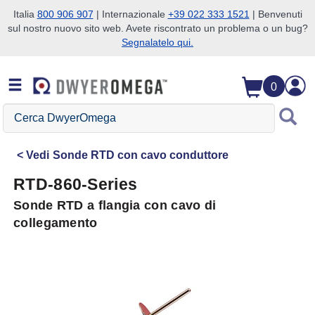
Italia
800 906 907
| Internazionale
+39 022 333 1521
| Benvenuti
sul nostro nuovo sito web. Avete riscontrato un problema o un bug?
Salta alla ricerca
Salta al contenuto principale
Salta alla navigazione
Segnalatelo qui.
0
Cerca
DwyerOmega
Vedi
Sonde RTD con cavo conduttore
RTD-860-Series
Sonde RTD a flangia con cavo di
collegamento