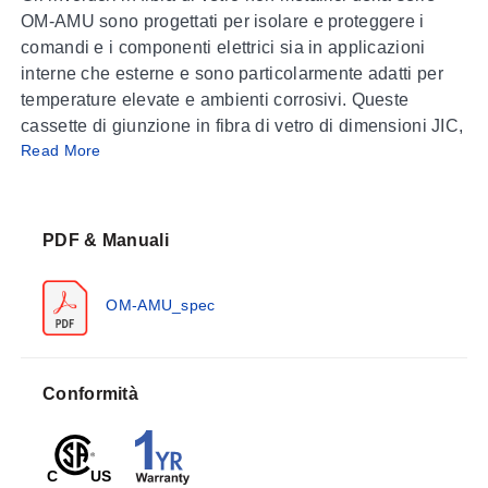
OM-AMU sono progettati per isolare e proteggere i
comandi e i componenti elettrici sia in applicazioni
interne che esterne e sono particolarmente adatti per
temperature elevate e ambienti corrosivi. Queste
cassette di giunzione in fibra di vetro di dimensioni JIC,
Read More
conformi a NEMA 3R e NEMA 4X (IP66), presentano
coperture rialzate con diverse opzioni di chiusura che
consentono di fornire il livello di sicurezza o facilità di
accesso necessario per ogni applicazione. Gli involucri
PDF & Manuali
elettrici della serie OM-AMU hanno cerniere stampate
con perni delle cerniere rimovibili in acciaio
OM-AMU_spec
inossidabile.
Costruzione
Formulazione in poliestere rinforzato con fibra di
Conformità
vetro
Guarnizione in neoprene a cellula chiusa con
incastro a lingua e scanalatura progettata per la