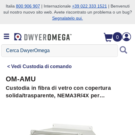
Italia
800 906 907
| Internazionale
+39 022 333 1521
| Benvenuti
sul nostro nuovo sito web. Avete riscontrato un problema o un bug?
Salta alla ricerca
Salta al contenuto principale
Salta alla navigazione
Segnalatelo qui.
0
Cerca
DwyerOmega
Vedi
Custodia di comando
OM-AMU
Custodia in fibra di vetro con copertura
solida/trasparente, NEMA3R/4X per
interno/esterno