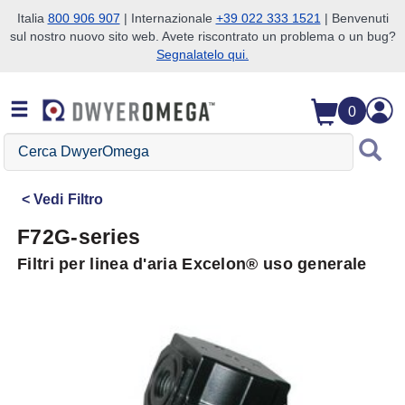
Italia
800 906 907
| Internazionale
+39 022 333 1521
| Benvenuti
sul nostro nuovo sito web. Avete riscontrato un problema o un bug?
Salta alla ricerca
Salta al contenuto principale
Salta alla navigazione
Segnalatelo qui.
0
Cerca
DwyerOmega
Vedi
Filtro
F72G-series
Filtri per linea d'aria Excelon® uso generale