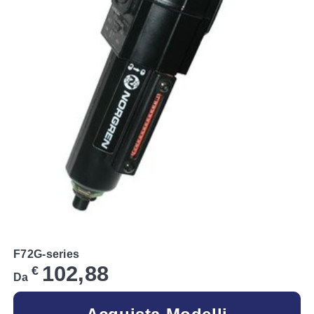
F72G-series
102,88
€
Da