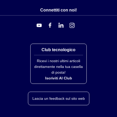
Coppa metallica liquido
Lente indicatore di livello:
Nylon trasparente
Connettiti con noi!
Elemento:
Polipropilene sinterizzato
Elastomeri:
Neoprene e nitrile
MATERIALI F73G E F74G
Corpo:
Alluminio
Coppa trasparente:
Policarbonato
Club tecnologico
Trasparente con protezione:
Policarbonato,
protezione in acciaio
Ricevi i nostri ultimi articoli
Coppa metallica:
Alluminio
direttamente nella tua casella
Coppa metallica liquido
di posta!
Lente indicatore di livello:
Nylon trasparente
Iscriviti Al Club
Elemento:
Polipropilene sinterizzato
* L’alimentazione d’aria deve essere sufficientemente asciutta per evitare la
formazione di ghiaccio a temperature inferiori a 2°C (35°F)
Lascia un feedback sul sito web