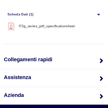
parete, un sistema completo di alimentazione ad aria
compressa può essere assemblato e montato in pochi
Scheda Dati (1)
minuti.
f72g_series_pdf_specificationsheet
SPECIFICHE
Fluido:
Aria compressa
Pressione di esercizio:
Coppa trasparente:
10 bar (150 psig)
Coppa metallica:
17 bar (250 psig)
Collegamenti rapidi
Temperatura di esercizio*:
Coppa trasparente:
-34 a 50°C (-30 a 125°F)
Coppa metallica:
-34 a 65°C (-30 a 150°F)
Assistenza
MATERIALI F72G
Corpo:
Zinco
Azienda
Coppa trasparente:
Policarbonato
Protezione per coppa trasparente:
Zinco