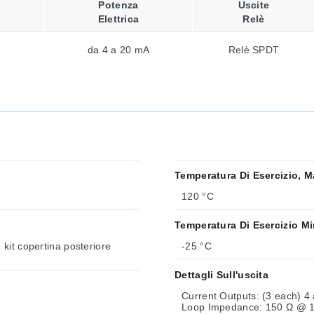
Potenza
Uscite
Elettrica
Relè
da 4 a 20 mA
Relè SPDT
Temperatura Di Esercizio, M
120 °C
Temperatura Di Esercizio M
kit copertina posteriore
-25 °C
Dettagli Sull'uscita
Current Outputs: (3 each) 4 a 
Loop Impedance: 150 Ω @ 12V, 450 Ω @ 18V, 750 Ω @ 24V Update Rate: