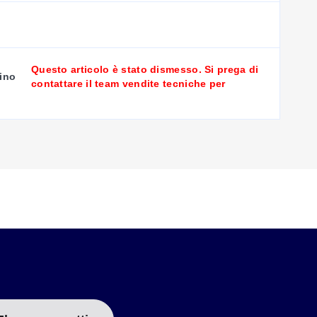
Questo articolo è stato dismesso. Si prega di
ino
contattare il team vendite tecniche per