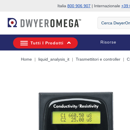
Italia
800 906 907
| Internazionale
+39 
Salta alla ricerca
Salta al contenuto principale
Salta alla navigazione
Cerca
DwyerOmega
Risorse
Tutti I Prodotti
Home
liquid_analysis_it
Trasmettitori e controller
C