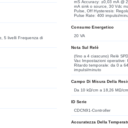
mS Accuracy: ±0,03 mA @ 25°C, 24 Vcc Open Collector Outputs: (2 each) Isolati, 50
mA sink o source, 30 Vdc max tensione di pull-u
Pulse, Off Hysteresis: Regolabile dall’utente Time Delay: 0 a 6400 secondi Maximum
Pulse Rate: 400 impulsi/min
Consumo Energetico
20 VA
Nota Sul Relè
(fino a 4 ciascuno) Relè SPDT Massima tensione nominale: 5A @ 30 Vdc o 5A
Vac Impostazioni operative: Hi, Lo, USP, Pulse, Off Isteresi: Regolabile dall’utente
Ritardo temporale: da 0 a 6400 secondi Frequenza mass
impulsi/minuto
Campo Di Misura Della Resis
Da 10 kΩ/cm a 18,26 MΩ/c
ID Serie
CDCN91-Controller
Accuratezza Della Temperat