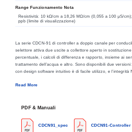
Range Funzionamento Nota
Resistività: 10 kΩ/cm a 18,26 MΩ/cm (0,055 a 100 μS/cm
ppb (limite di visualizzazione)
La serie CDCN-91 di controller a doppio canale per conducibil
selettore attiva due uscite a collettore aperto in sostituzione 
percentuale, i calcoli di differenza e rapporto, insieme ai se
trattamento dell’acqua e altro. Sono disponibili due versioni
con design software intuitivo è di facile utilizzo, e l’integr
Read More
Specifiche
Generale
Sensori Compatibili:
Sensori standard di conducibilità/res
Campo di Funzionamento:
PDF & Manuali
Conducibilità:
0,055 a 400.000 µS/cm
Resistività:
10 K 1/2 /cm a 18,26 M 1/2 /cm (0,055 a 100 
CDCN91_spec
CDCN91-Controller
TDS:
0,001 a 999999 ppm o ppb (limite di visualizzazione)