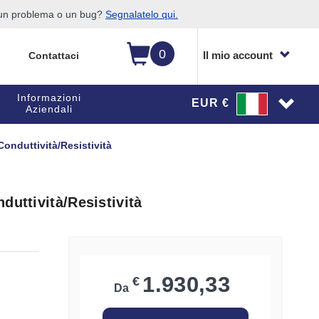
o un problema o un bug?
Segnalatelo qui.
0
Il mio account
Contattaci
Informazioni
EUR €
Aziendali
onduttività/Resistività
duttività/Resistività
1.930,33
€
Da