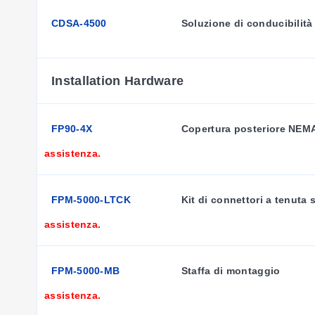
Classificazione:
NEMA-4X/IP65 fronte e retro con kit opzi
CDSA-4500
Soluzione di conducibilit
Materiali:
Scocca: PBT Finestra: policarbonato rivestito in po
Peso:
CDCN-91AC: Circa 581 g (20,5 oz) CDCN-91: Circa 5
Installation Hardware
Si prega di scaricare le specifiche complete del prodotto
Vedere CDCE-90-001, CDCE-90-01, CDCE-90-1, CDCE-90-10
FP90-4X
Copertura posteriore NEM
assistenza.
FPM-5000-LTCK
Kit di connettori a tenuta 
assistenza.
FPM-5000-MB
Staffa di montaggio
assistenza.