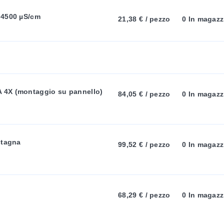
T
onale di copertura posteriore NEMA-4X
à 4500 µS/cm
21,38 € / pezzo
0 In magazz
liuretano Tastiera: silicone a 4 tasti sigillata
44 g (19,2 oz)
T
 per ulteriori informazioni tecniche e un elenco completo di tutt
A
, CDCE-90-20 per un elenco completo delle celle di conducibil
A 4X (montaggio su pannello)
84,05 € / pezzo
0 In magazz
B
:
stagna
99,52 € / pezzo
0 In magazz
68,29 € / pezzo
0 In magazz