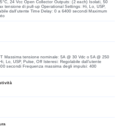
p Operational Settings: Hi, Lo, USP,
uto
 @ 250
ima degli impulsi: 400
tività
m
ura