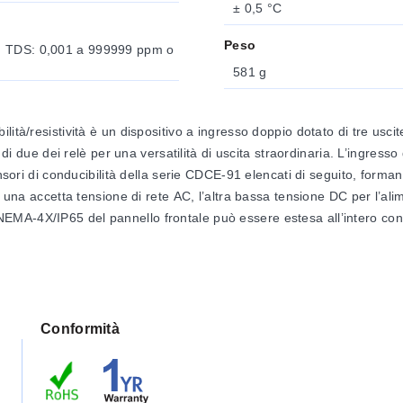
± 0,5 °C
Peso
); TDS: 0,001 a 999999 ppm o
581 g
ità/resistività è un dispositivo a ingresso doppio dotato di tre usci
di due dei relè per una versatilità di uscita straordinaria. L’ingresso d
nsori di conducibilità della serie CDCE-91 elencati di seguito, formano
: una accetta tensione di rete AC, l’altra bassa tensione DC per l’ali
ità NEMA-4X/IP65 del pannello frontale può essere estesa all’intero con
istività serie CDCE-90
Conformità
µS/cm)