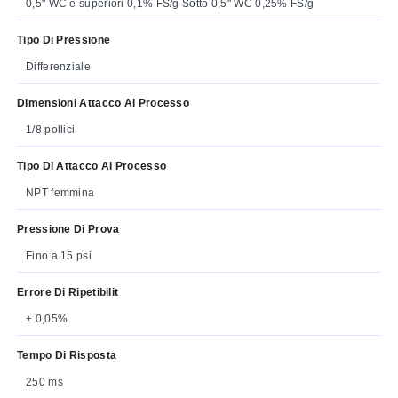
0,5" WC e superiori 0,1% FS/g Sotto 0,5" WC 0,25% FS/g
Tipo Di Pressione
Differenziale
Dimensioni Attacco Al Processo
1/8 pollici
Tipo Di Attacco Al Processo
NPT femmina
Pressione Di Prova
Fino a 15 psi
Errore Di Ripetibilit
± 0,05%
Tempo Di Risposta
250 ms