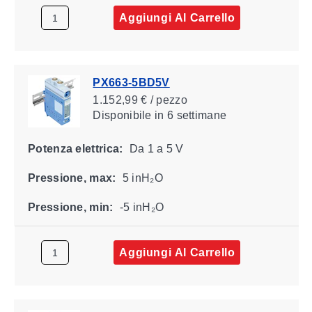
Aggiungi Al Carrello
PX663-5BD5V
1.152,99 € / pezzo
Disponibile
in 6 settimane
Potenza elettrica:
Da 1 a 5 V
Pressione, max:
5 inH₂O
Pressione, min:
-5 inH₂O
Aggiungi Al Carrello