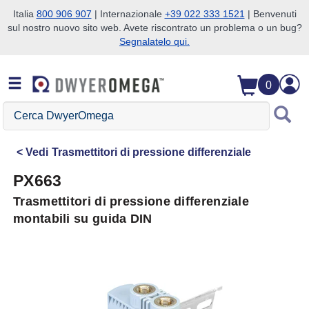
Italia
800 906 907
| Internazionale
+39 022 333 1521
| Benvenuti
sul nostro nuovo sito web. Avete riscontrato un problema o un bug?
Salta alla ricerca
Salta al contenuto principale
Salta alla navigazione
Segnalatelo qui.
0
Cerca
DwyerOmega
Vedi
Trasmettitori di pressione differenziale
PX663
Trasmettitori di pressione differenziale
montabili su guida DIN