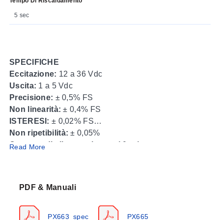
Tempo Di Riscaldamento
5 sec
SPECIFICHE
Eccitazione:
12 a 36 Vdc
Uscita:
1 a 5 Vdc
Precisione:
± 0,5% FS
Non linearità:
± 0,4% FS
ISTERESI:
± 0,02% FS
Non ripetibilità:
± 0,05%
Corrente di alimentazione:
<10 mA
Read More
Tempo di riscaldamento:
5 sec max per soddisfare le
specifiche standard dal primo avvio
Stabilità:
± 0,5% FS / anno
PDF & Manuali
Tempo di risposta:
250 ms
Temperatura di stoccaggio:
-40 a 82°C (-40 a 180°F)
Temperatura di esercizio:
-28 a 82°C (-20 a 180°F)
PX663_spec
PX665