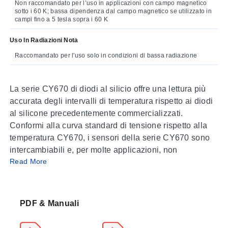
Non raccomandato per l’uso in applicazioni con campo magnetico
sotto i 60 K; bassa dipendenza dal campo magnetico se utilizzato in
campi fino a 5 tesla sopra i 60 K
Uso In Radiazioni Nota
Raccomandato per l'uso solo in condizioni di bassa radiazione
La serie CY670 di diodi al silicio offre una lettura più
accurata degli intervalli di temperatura rispetto ai diodi
al silicone precedentemente commercializzati.
Conformi alla curva standard di tensione rispetto alla
temperatura CY670, i sensori della serie CY670 sono
intercambiabili e, per molte applicazioni, non
Read More
richiedono calibrazione individuale. I sensori della
serie CY670 nel package SD sono disponibili in 5
bande di tolleranza – 3 per uso criogenico generale
nell’intervallo di temperatura da 1,4 a 500 K, e 1 che
PDF & Manuali
offre una precisione superiore per applicazioni da 30 K
fino alla temperatura ambiente. I sensori della serie