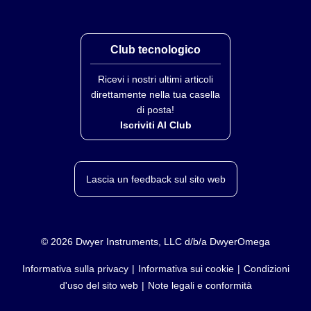
dipendenza dal campo magnetico se usato in campi
fino a 5 tesla sopra i 60 K
Riproducibilità(*):
± 10 mK @ 4,2 K
Club tecnologico
(*) I dati di riproducibilità a breve termine sono ottenuti sottoponendo il sensore a
ripetuti shock termici da 305 a 4,2 K.
Ricevi i nostri ultimi articoli
direttamente nella tua casella
Precisione calibrata
di posta!
Iscriviti Al Club
Temperatura
Precisione
Tipica
Lascia un feedback sul sito web
1,4 K
± 12 mK
4,2 K
± 12 mK
10 K
± 12 mK
©
2026
Dwyer Instruments, LLC d/b/a DwyerOmega
77 K
± 22 mK
Informativa sulla privacy
Informativa sui cookie
Condizioni
d'uso del sito web
Note legali e conformità
300 K
± 32 mK