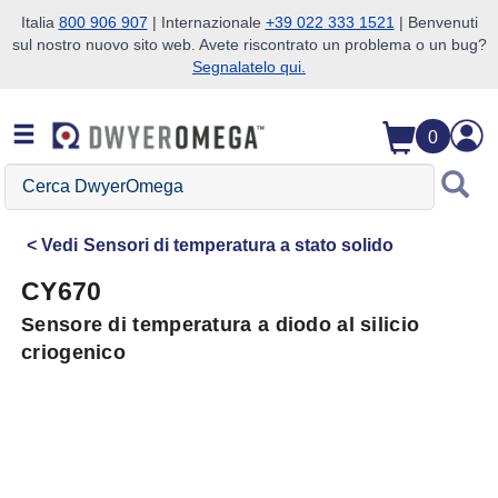
Italia
800 906 907
| Internazionale
+39 022 333 1521
| Benvenuti
sul nostro nuovo sito web. Avete riscontrato un problema o un bug?
Salta alla ricerca
Salta al contenuto principale
Salta alla navigazione
Segnalatelo qui.
0
Cerca
DwyerOmega
Vedi
Sensori di temperatura a stato solido
CY670
Sensore di temperatura a diodo al silicio
criogenico