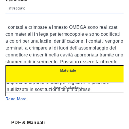
Intrecciato
I contatti a crimpare a innesto OMEGA sono realizzati
con materiali in lega per termocoppie e sono codificati
a colori per una facile identificazione. I contatti vengono
terminati a crimpare al di fuori dell'assemblaggio del
connettore e inseriti nella cavità appropriata tramite uno
strumento di inserimento. Possono essere facilmente
rimossi dall'assemblaggio del connettore utilizzando
Materiale
uno strumento speciale per la rimozione. Sono
disponibili tappi di tenuta per sigillare le posizioni
Ferro/Costantana
inutilizzate in sostituzione di pin o prese.
CHROMEGA / ALOMEGA
Read More
Rame/Costantana
CHROMEGA/Costantana
PDF & Manuali