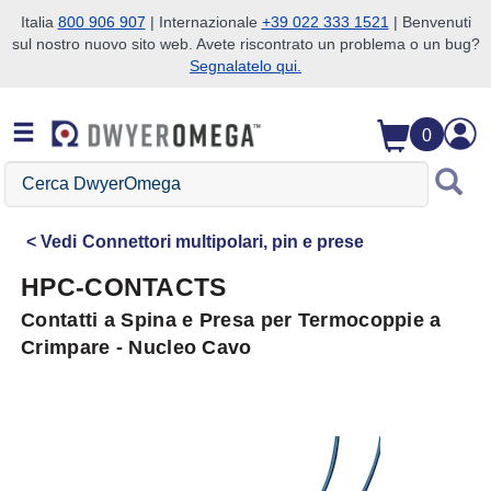
Italia
800 906 907
| Internazionale
+39 022 333 1521
| Benvenuti
sul nostro nuovo sito web. Avete riscontrato un problema o un bug?
Salta alla ricerca
Salta al contenuto principale
Salta alla navigazione
Segnalatelo qui.
0
Cerca
DwyerOmega
Vedi
Connettori multipolari, pin e prese
HPC-CONTACTS
Contatti a Spina e Presa per Termocoppie a
Crimpare - Nucleo Cavo