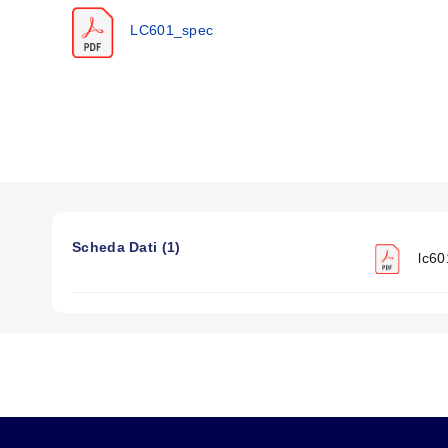
Isteresi:
± 0,03% FSO
LC601_spec
Ripetibilità:
± 0,02% FSO
Bilanciamento a zero:
± 1% FSO
Intervallo di temperatura operativa:
-34 a 82°C (-30 a 18
Intervallo di temperatura compensata:
16 a 71°C (60 a 1
Effetti termici:
Zero:
± 0,0025% FSO/°F
Escursione:
± 0,0010% FSO/°F
Sovraccarico sicuro:
150% della capacità nominale
Sovraccarico massimo:
300% della capacità
Scheda Dati (1)
Resistenza di ingresso:
360 Ω minimo
lc60
Resistenza di uscita:
350 ± 10 Ω
Deflessione a piena scala:
0,005 a 0,015" tipica
Costruzione:
Acciaio inox
Connessioni elettriche:
Cavo schermato a 4 conduttori colo