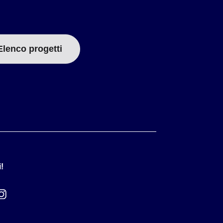
Elenco progetti
!