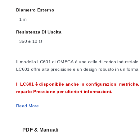
Diametro Esterno
1 in
Resistenza Di Uscita
350 ± 10 Ω
Il modello LC601 di OMEGA è una cella di carico industriale 
LC601 offre alta precisione e un design robusto in un format
Il LC601 è disponibile anche in configurazioni metriche,
reparto Pressione per ulteriori informazioni.
Read More
SPECIFICHE
Alimentazione:
10 Vdc, 15V max
Segnale in uscita:
2 mV/V ± 0,25%
Calibrazione a 5 punti (in compressione):
0%, 50%, 100
PDF & Manuali
Linearità:
± 0,03% FSO