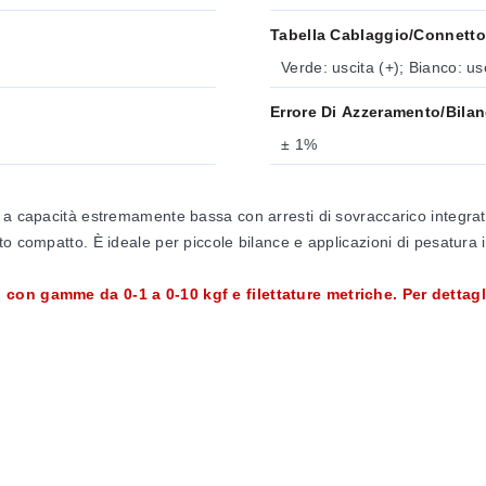
Tabella Cablaggio/connetto
Verde: uscita (+); Bianco: us
Errore Di Azzeramento/bila
± 1%
a capacità estremamente bassa con arresti di sovraccarico integrati i
o compatto. È ideale per piccole bilance e applicazioni di pesatura 
 con gamme da 0-1 a 0-10 kgf e filettature metriche. Per dettagl
%, 50%, 0%