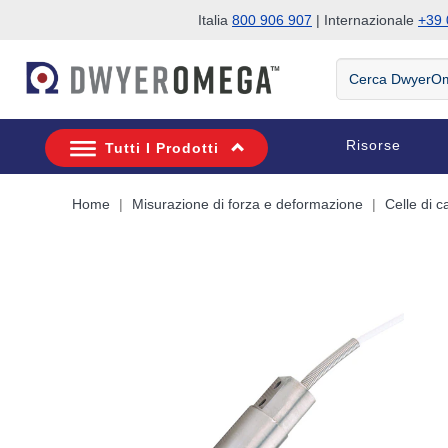
Italia
800 906 907
| Internazionale
+39 
Salta alla ricerca
Salta al contenuto principale
Salta alla navigazione
Cerca
DwyerOmega
Risorse
Tutti I Prodotti
Home
Misurazione di forza e deformazione
Celle di c