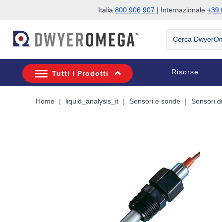
Italia
800 906 907
| Internazionale
+39 
Salta alla ricerca
Salta al contenuto principale
Salta alla navigazione
Cerca
DwyerOmega
Risorse
Tutti I Prodotti
Home
liquid_analysis_it
Sensori e sonde
Sensori di