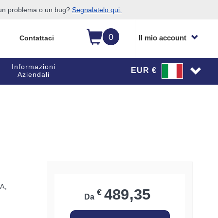
o un problema o un bug?
Segnalatelo qui.
0
Il mio account
Contattaci
Informazioni
EUR €
Aziendali
A,
489,35
€
Da