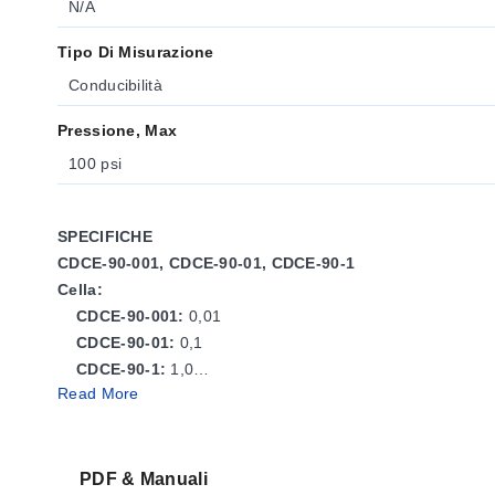
N/A
Tipo Di Misurazione
Conducibilità
Pressione, Max
100 psi
SPECIFICHE
CDCE-90-001, CDCE-90-01, CDCE-90-1
Cella:
CDCE-90-001:
0,01
CDCE-90-01:
0,1
CDCE-90-1:
1,0
Read More
Intervallo di conducibilità:
CDCE-90-001:
0,010 a 100 µS (10 K? a 100 M?)
CDCE-90-01:
1 a 1000 µS
CDCE-90-1:
10 a 10.000 µS
PDF & Manuali