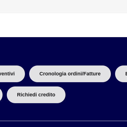
N
F)
T
T
A
ventivi
Cronologia ordini/Fatture
B
 °F)
:
Richiedi credito