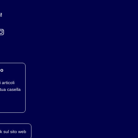
!
co
 articoli
tua casella
k sul sito web