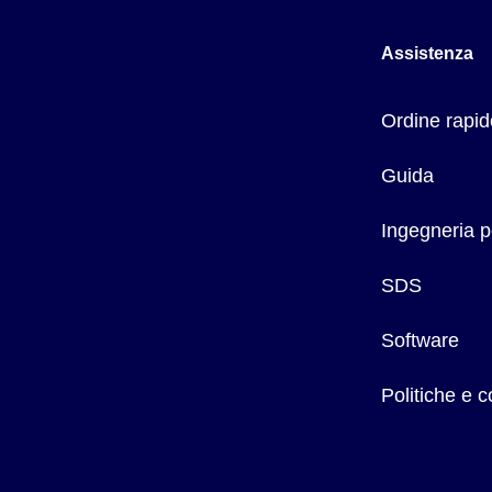
CDCE-90S-001:
0,010 a 100 µS (10 K? a 100 M?)
CDCE-90S-01:
1 a 1000 µS
Assistenza
CDCE-90S-1:
10 a 10.000 µS
Dimensione attacco sanitario:
1, 11/2, 2"
Ordine rapid
Compensazione temperatura:
Pt1000
Materiali a contatto:
Guida
O-Ring:
EPR
Materiale isolante:
PTFE
Ingegneria p
Elettrodi:
Acciaio inox 316 o titanio
Attacco sanitario:
Acciaio inox 316 o titanio
SDS
Pressione massima:
6,9 bar (100 psi)
Temperatura massima:
120 °C (248 °F)
Software
Politiche e 