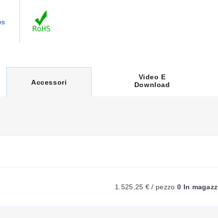
es
Video E
C
Accessori
Download
U
R
R
1.525,25 € / pezzo
0 In magazz
E