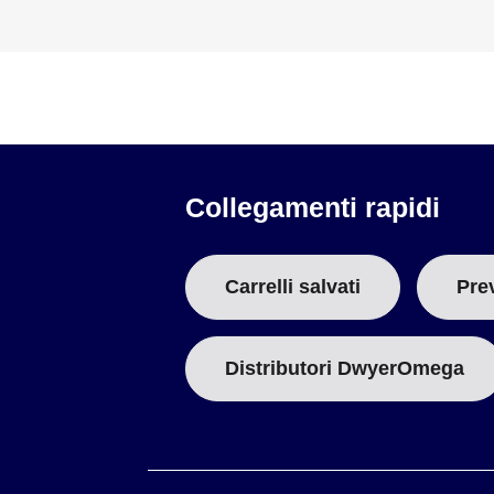
Materiale attacco:
Acciaio inox 316
Pressione/Temperatura massima:
100 psig a 95 °C (203 °
CDCE-90-20B
Costante di cella:
20,0
Intervallo di conducibilità:
200 a 400.000 µS
Compensazione temperatura:
Pt1000
O-Ring:
EPR
Collegamenti rapidi
Materiale isolante:
PEEK
Elettrodi:
Acciaio inox 316
Materiale attacco:
Acciaio inox 316
Carrelli salvati
Pre
Pressione/Temperatura massima:
100 psig a 150 °C (302
CDCE-90S-001, CDCE-90S-01, CDCE-90S-1
Distributori DwyerOmega
Cella:
CDCE-90S-001:
0,01
CDCE-90S-01:
0,1
CDCE-90S-1:
1,0
Intervallo di conducibilità: