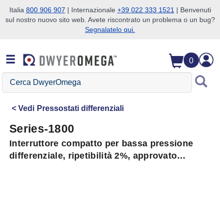
Italia
800 906 907
| Internazionale
+39 022 333 1521
| Benvenuti
sul nostro nuovo sito web. Avete riscontrato un problema o un bug?
Salta alla ricerca
Salta al contenuto principale
Salta alla navigazione
Segnalatelo qui.
0
Cerca
DwyerOmega
Vedi
Pressostati differenziali
Series-1800
Interruttore compatto per bassa pressione
differenziale, ripetibilità 2%, approvato
UL/CSA/FM