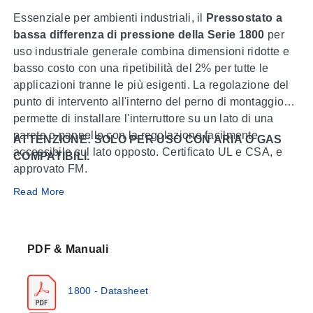
Essenziale per ambienti industriali, il
Pressostato a
bassa differenza di pressione della Serie 1800
per
uso industriale generale combina dimensioni ridotte e
basso costo con una ripetibilità del 2% per tutte le
applicazioni tranne le più esigenti. La regolazione del
punto di intervento all'interno del perno di montaggio
permette di installare l'interruttore su un lato di una
parete o pannello con la regolazione facilmente
ATTENZIONE: SOLO PER USO CON ARIA O GAS
accessibile sul lato opposto. Certificato UL e CSA, e
COMPATIBILI.
approvato FM.
Read More
Si prega di consultare
Serie AT-1800
per la versione
approvata ATEX.
Applicazioni del Prodotto
PDF & Manuali
Applicazioni di processo
Controllo di apparecchiature meccaniche
1800 - Datasheet