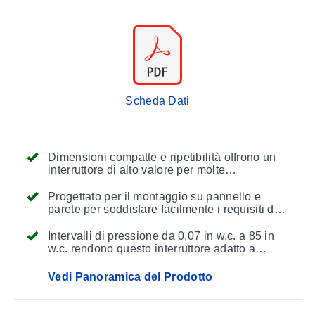
Scheda Dati
Dimensioni compatte e ripetibilità offrono un
interruttore di alto valore per molte
applicazioni industriali
Progettato per il montaggio su pannello e
parete per soddisfare facilmente i requisiti di
montaggio nella maggior parte degli ambienti
industriali
Intervalli di pressione da 0,07 in w.c. a 85 in
w.c. rendono questo interruttore adatto a
un'ampia gamma di applicazioni
Vedi Panoramica del Prodotto