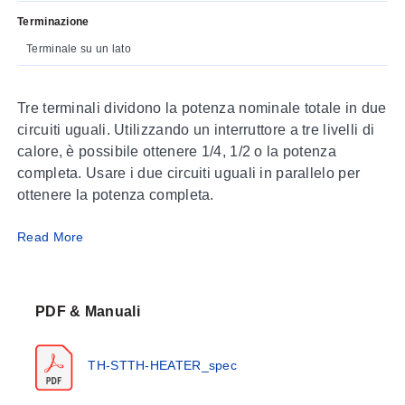
Terminazione
Terminale su un lato
Tre terminali dividono la potenza nominale totale in due
circuiti uguali. Utilizzando un interruttore a tre livelli di
calore, è possibile ottenere 1/4, 1/2 o la potenza
completa. Usare i due circuiti uguali in parallelo per
ottenere la potenza completa.
Read More
SPECIFICHE
Materiale del rivestimento
: Acciaio cromato
Temperatura massima del rivestimento
: 1200°F
Potenza
: 120 Vac o 240 Vac
PDF & Manuali
TH-STTH-HEATER_spec
Modello
Dimensioni - Pollici (cm)