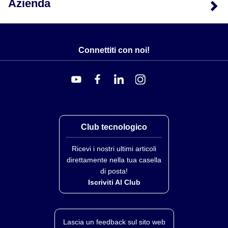
Azienda
TH-54/*
53 7/8 (137)
52 3/4 (134)
TH-541/*
53 7/8 (137)
52 3/4 (134)
Connettiti con noi!
TH-64/*
63 7/8 (162)
62 3/4 (160)
TH-641/*
63 7/8 (162)
62 3/4 (160)
TH-72/*
71 7/8 (183)
70 3/4 (180)
TH-721/240V
71 7/ (183)
70 3/4 (180)
Tipo STTH
Club tecnologico
STTH-2307
23 (58)
22 (56)
Ricevi i nostri ultimi articoli
STTH-2401
23 3/4 (60)
22 3/4 (60)
direttamente nella tua casella
di posta!
/* Designare la tensione, es.; inserire 120 per 120 Vac
Iscriviti Al Club
o 240 per 240 Vac.
I numeri di modello contenenti /120 o /240 sono
disponibili solo a quella tensione.
Lascia un feedback sul sito web
Per determinare la densità di potenza massima