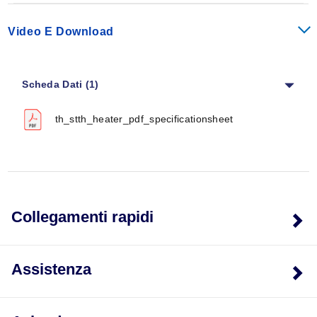
A
B
D
Video E Download
Serie TH
TH-10/120V
10 1/2 (27)
9 1/2 (24)
Scheda Dati (1)
TH-12/*
12 (30)
11 (28)
TH-15/*
15 1/4 (39)
14 1/2 (37)
th_stth_heater_pdf_specificationsheet
TH-18/*
17 7/8 (45)
16 7/8 (43)
TH-24/*
23 3/4 (60)
22 3/4 (60)
TH-30/*
30 1/2 (77)
29 3/8 (75)
Collegamenti rapidi
TH-36/*
35 7/8 (91)
34 3/4 (88)
TH-43/*
42 1/2 (108)
41 3/8 (105)
Assistenza
TH-431/*
42 1/2 (108)
41 3/4 (106)
TH-48/*
47 7/8 (122)
46 3/4 (119)
TH-481/*
47 7/8 (122)
46 3/4 (119)