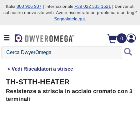
Italia
800 906 907
| Internazionale
+39 022 333 1521
| Benvenuti
sul nostro nuovo sito web. Avete riscontrato un problema o un bug?
Salta alla ricerca
Salta al contenuto principale
Salta alla navigazione
Segnalatelo qui.
0
Cerca
DwyerOmega
Vedi
Riscaldatori a strisce
TH-STTH-HEATER
Resistenze a striscia in acciaio cromato con 3
terminali