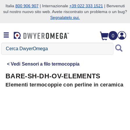
Italia
800 906 907
| Internazionale
+39 022 333 1521
| Benvenuti
sul nostro nuovo sito web. Avete riscontrato un problema o un bug?
Salta alla ricerca
Salta al contenuto principale
Salta alla navigazione
Segnalatelo qui.
0
Cerca
DwyerOmega
Vedi
Sensori a filo termocoppia
BARE-SH-DH-OV-ELEMENTS
Elementi termocoppie con perline in ceramica