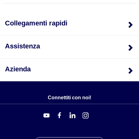
Isolante in Ceramica
NUDO
8
Collegamenti rapidi
NUDO
14
NUDO
20
Assistenza
NUDO
24
SH
8
Azienda
SH
14
SH
20
SH
24
Connettiti con noi!
DH
8
DH
14
DH
20
DH
24