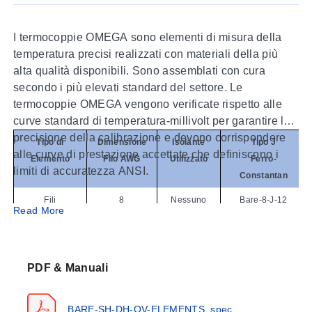
I termocoppie OMEGA sono elementi di misura della
temperatura precisi realizzati con materiali della più
alta qualità disponibili. Sono assemblati con cura
secondo i più elevati standard del settore. Le
termocoppie OMEGA vengono verificate rispetto alle
curve standard di temperatura-millivolt per garantire la
precisione della calibrazione e devono corrispondere
Tipo di
Dimensione
Isolante
Tipo J
alle curve di prestazione accettate che definiscono i
Elemento
Filo AWG
Utilizzato
Ferro-
limiti di accuratezza ANSI.
Constantan
Fili
8
Nessuno
Bare-8-J-12
Read More
Nudi
14
Bare-14-J-12
(senza
20
Bare-20-J-12
Isolanti)
24
Bare-24-J-12
PDF & Manuali
con
8
SH-1-8
SH-1-8-J-12
Isolanti
14
SH-1-14
SH-1-14-J-12
Rotondi a
20
SH-1-20
SH-1-20-J-12
BARE-SH-DH-OV-ELEMENTS_spec