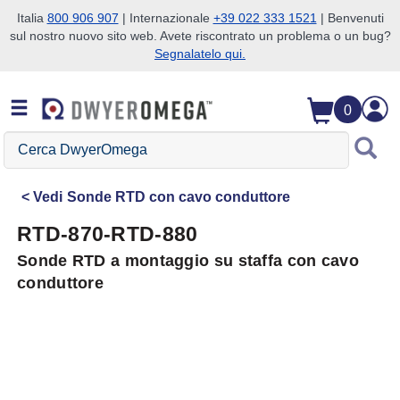
Italia
800 906 907
| Internazionale
+39 022 333 1521
| Benvenuti
sul nostro nuovo sito web. Avete riscontrato un problema o un bug?
Salta alla ricerca
Salta al contenuto principale
Salta alla navigazione
Segnalatelo qui.
0
Cerca
DwyerOmega
Vedi
Sonde RTD con cavo conduttore
RTD-870-RTD-880
Sonde RTD a montaggio su staffa con cavo
conduttore