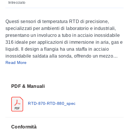
Intrecciato
Questi sensori di temperatura RTD di precisione,
specializzati per ambienti di laboratorio e industriali,
presentano un involucro a tubo in acciaio inossidabile
316 ideale per applicazioni di immersione in aria, gas e
liquidi. Il design a flangia ha una staffa in acciaio
inossidabile saldata alla sonda, offrendo un mezzo
Read More
semplice per il montaggio e l’installazione. Le unità
standard utilizzano un sensore RTD in platino da 100
Ohm.
PDF & Manuali
RTD-870-RTD-880_spec
Conformità