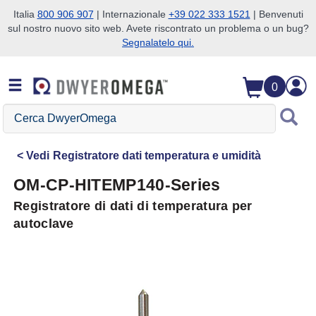
Italia
800 906 907
| Internazionale
+39 022 333 1521
| Benvenuti
sul nostro nuovo sito web. Avete riscontrato un problema o un bug?
Salta alla ricerca
Salta al contenuto principale
Salta alla navigazione
Segnalatelo qui.
0
Cerca
DwyerOmega
Vedi
Registratore dati temperatura e umidità
OM-CP-HITEMP140-Series
Registratore di dati di temperatura per
autoclave