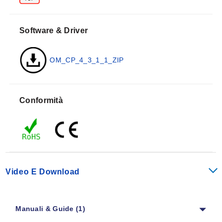
fermare e scaricare l'OM-CP-HITEMP140 è semplice e
facile. Vengono forniti dati grafici, tabellari e
riepilogativi per l'analisi e i dati possono essere
Software & Driver
visualizzati in °C, °F, K o °R. I dati possono anche
essere esportati automaticamente in Excel® per
OM_CP_4_3_1_1_ZIP
ulteriori calcoli.
L'OM-CP-MULTIMOUNT-Z è un supporto versatile da
utilizzare con i registratori di dati OM-CP-HITEMP140.
Conformità
Può essere utilizzato per stabilizzare un registratore
all'interno di un autoclave o avvitato su una superficie
piana per creare una base ancorata. L'OM-CP-
MULTIMOUNT-Z è realizzato in acciaio inossidabile
316 ed è in grado di resistere a temperature fino a
150°C, rendendolo ideale per l'uso nei processi di
Video E Download
sterilizzazione in autoclave.
Specifiche
Manuali & Guide (1)
Sensore di temperatura:
RTD in platino 100Ω