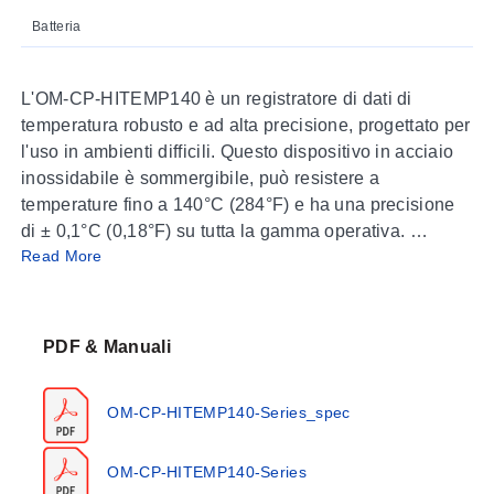
Batteria
L'OM-CP-HITEMP140 è un registratore di dati di
temperatura robusto e ad alta precisione, progettato per
l'uso in ambienti difficili. Questo dispositivo in acciaio
inossidabile è sommergibile, può resistere a
temperature fino a 140°C (284°F) e ha una precisione
di ± 0,1°C (0,18°F) su tutta la gamma operativa.
Read More
L'OM-CP-HITEMP140 può memorizzare fino a 32.700
letture e dispone di una sonda esterna rigida di 1' in
grado di misurare temperature estese, fino a 260°C
PDF & Manuali
(500°F). Il dispositivo registra letture con data e ora e
dispone di memoria a stato solido non volatile che
OM-CP-HITEMP140-Series_spec
conserva i dati anche se la batteria si scarica.
Utilizzando il software OM-CP-HITEMP140, avviare,
OM-CP-HITEMP140-Series