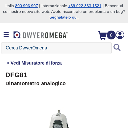
Italia
800 906 907
| Internazionale
+39 022 333 1521
| Benvenuti
sul nostro nuovo sito web. Avete riscontrato un problema o un bug?
Salta alla ricerca
Salta al contenuto principale
Salta alla navigazione
Segnalatelo qui.
0
Cerca
DwyerOmega
Vedi
Misuratore di forza
DFG81
Dinamometro analogico