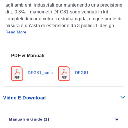
agli ambienti industriali pur mantenendo una precisione
di ± 0,3%. I manometri DFG81 sono venduti in kit
completi di manometro, custodia rigida, cinque punte di
misura e un'asta di estensione da 3 pollici. Il design
Read More
ergonomico li rende ideali per l'uso manuale, oppure i
manometri possono essere montati su un banco di
prova.
PDF & Manuali
SPECIFICHE
Precisione:
DFG81_spec
DFG81
DFG81:
0,3%
DFG82:
0,1%
Dimensioni:
200 H x 67 L x 46 mm P (7.87 x 2.64 x
1.81")
Video E Download
Manuali & Guide (1)