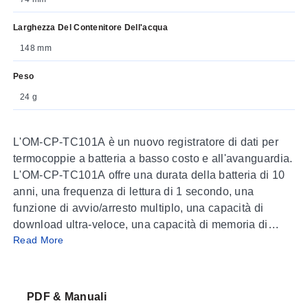
Larghezza Del Contenitore Dell'acqua
148 mm
Peso
24 g
L'OM-CP-TC101A è un nuovo registratore di dati per
termocoppie a batteria a basso costo e all'avanguardia.
L'OM-CP-TC101A offre una durata della batteria di 10
anni, una frequenza di lettura di 1 secondo, una
funzione di avvio/arresto multiplo, una capacità di
download ultra-veloce, una capacità di memoria di
Read More
1.000.000 di letture, opzione di memoria circolare,
indicatore di durata della batteria, protezione con
password opzionale, allarmi programmabili alto-basso
e altro ancora. Utilizzando il software, avviare, fermare
PDF & Manuali
e scaricare dall'OM-CP-TC101A è semplice e facile.