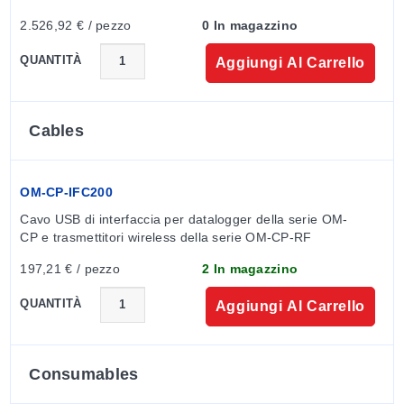
subminiatura (SMP)
2.526,92 € / pezzo
0 In magazzino
Compensazione giunzione fredda:
automatica basata
sul canale interno
QUANTITÀ
Aggiungi Al Carrello
Resistenza massima termocoppia:
100Ω
Frequenza di lettura:
1 lettura ogni secondo fino a 1
ogni 24 ore
Cables
Memoria:
1.000.000 di letture; memoria circolare
configurabile via software 500.000 letture
in modalità avvio/arresto multiplo o modalità
OM-CP-IFC200
impostazioni trigger
Cavo USB di interfaccia per datalogger della serie OM-
Memoria circolare:
Sì (configurabile via software)
CP e trasmettitori wireless della serie OM-CP-RF
Modalità di avvio:
197,21 € / pezzo
2 In magazzino
• Avvio immediato
• Avvio ritardato fino a 18 mesi
QUANTITÀ
Aggiungi Al Carrello
• Avvio/arresto multiplo con pulsante
Modalità avvio/arresto multiplo:
Avviare e fermare il
dispositivo più volte senza dover scaricare i dati o
Consumables
comunicare con un PC
Attivazione modalità avvio/arresto multiplo:
Per