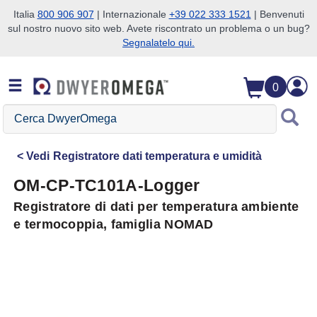
Italia
800 906 907
| Internazionale
+39 022 333 1521
| Benvenuti
sul nostro nuovo sito web. Avete riscontrato un problema o un bug?
Salta alla ricerca
Salta al contenuto principale
Salta alla navigazione
Segnalatelo qui.
0
Cerca
DwyerOmega
Vedi
Registratore dati temperatura e umidità
OM-CP-TC101A-Logger
Registratore di dati per temperatura ambiente
e termocoppia, famiglia NOMAD