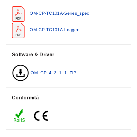
Vengono forniti dati grafici, tabellari e riepilogativi per
OM-CP-TC101A-Series_spec
l'analisi e i dati possono essere visualizzati in °C, °F, K
o °R. I dati possono anche essere esportati
automaticamente in Excel® per ulteriori calcoli. L'OM-
OM-CP-TC101A-Logger
CP-TC101A rappresenta un grande passo avanti sia in
termini di dimensioni che di prestazioni. Il suo orologio
in tempo reale garantisce che tutti i dati siano corredati
Software & Driver
di data e ora.
OM_CP_4_3_1_1_ZIP
Il supporto di memorizzazione è una memoria a stato
solido non volatile, che garantisce la massima
sicurezza dei dati anche se la batteria si scarica. Le
sue dimensioni ridotte gli permettono di adattarsi quasi
Conformità
ovunque. Il recupero dei dati è semplice. Basta
collegarlo a una porta USB disponibile e il software
Windows facile da usare fa il resto. Il software trasforma
il tuo PC in un registratore a nastro in tempo reale. I dati
possono essere stampati in formato tabellare e