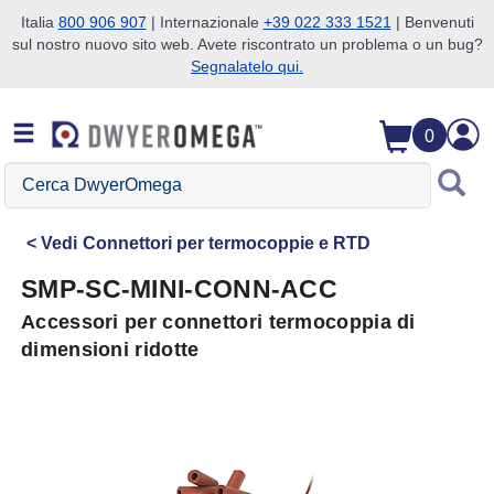
Italia
800 906 907
| Internazionale
+39 022 333 1521
| Benvenuti
sul nostro nuovo sito web. Avete riscontrato un problema o un bug?
Salta alla ricerca
Salta al contenuto principale
Salta alla navigazione
Segnalatelo qui.
0
Cerca
DwyerOmega
Vedi
Connettori per termocoppie e RTD
SMP-SC-MINI-CONN-ACC
Accessori per connettori termocoppia di
dimensioni ridotte