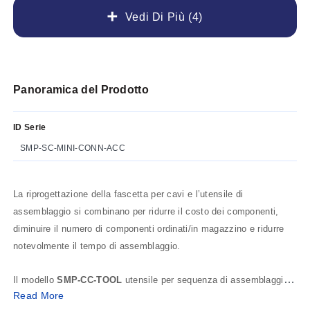
Vedi Di Più (4)
Panoramica del Prodotto
ID Serie
SMP-SC-MINI-CONN-ACC
La riprogettazione della fascetta per cavi e l’utensile di
assemblaggio si combinano per ridurre il costo dei componenti,
diminuire il numero di componenti ordinati/in magazzino e ridurre
notevolmente il tempo di assemblaggio.
Il modello
SMP-CC-TOOL
utensile per sequenza di assemblaggio
Read More
rapido (illustrato sotto) è utilizzato esclusivamente per assemblare