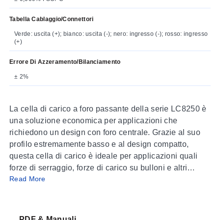
Tabella Cablaggio/connettori
Verde: uscita (+); bianco: uscita (-); nero: ingresso (-); rosso: ingresso
(+)
Errore Di Azzeramento/bilanciamento
± 2%
La cella di carico a foro passante della serie LC8250 è
una soluzione economica per applicazioni che
richiedono un design con foro centrale. Grazie al suo
profilo estremamente basso e al design compatto,
questa cella di carico è ideale per applicazioni quali
forze di serraggio, forze di carico su bulloni e altri
Read More
carichi compressivi. Questa serie, con costruzione
interamente in acciaio inox e protezione ambientale,
offre affidabilità comprovata in applicazioni industriali
impegnative.
PDF & Manuali