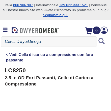
Italia
800 906 907
| Internazionale
+39 022 333 1521
| Benvenuti
sul nostro nuovo sito web. Avete riscontrato un problema o un bug?
Salta alla ricerca
Salta al contenuto principale
Salta alla navigazione
Segnalatelo qui.
0
Cerca
DwyerOmega
Vedi
Cella di carico a compressione con foro
passante
LC8250
2,5 in OD Fori Passanti, Celle di Carico a
Compressione