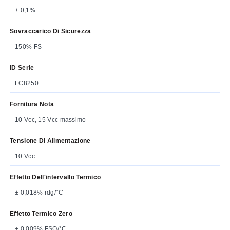
± 0,1%
Sovraccarico Di Sicurezza
150% FS
ID Serie
LC8250
Fornitura Nota
10 Vcc, 15 Vcc massimo
Tensione Di Alimentazione
10 Vcc
Effetto Dell'intervallo Termico
± 0,018% rdg/°C
Effetto Termico Zero
± 0,009% FSO/°C