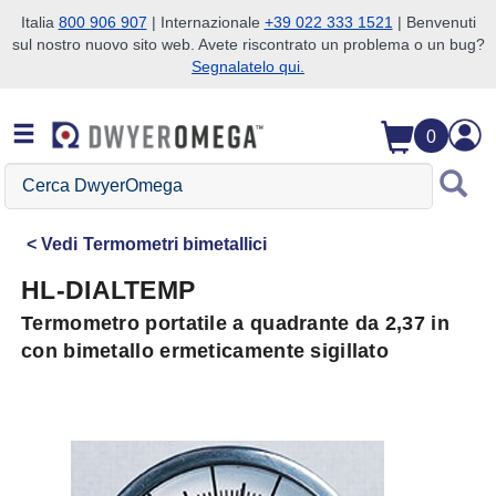
Italia
800 906 907
| Internazionale
+39 022 333 1521
| Benvenuti
sul nostro nuovo sito web. Avete riscontrato un problema o un bug?
Salta alla ricerca
Salta al contenuto principale
Salta alla navigazione
Segnalatelo qui.
0
Cerca
DwyerOmega
Vedi
Termometri bimetallici
HL-DIALTEMP
Termometro portatile a quadrante da 2,37 in
con bimetallo ermeticamente sigillato