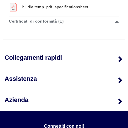
150-750°F
hl_dialtemp_pdf_specificationsheet
200-1000°F
Certificati di conformità (1)
-50-300°F
0-220°F
50-550°F
50-650°F
Collegamenti rapidi
* Lunghezza minima asta - 4'
Assistenza
Azienda
Connettiti con noi!