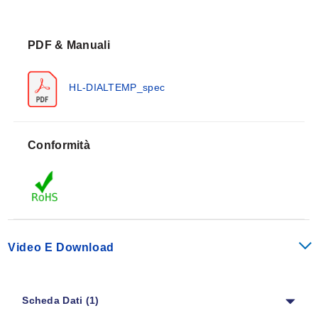
Range e divisioni “HL”
Fahrenheit
PDF & Manuali
Range
25-125°F
HL-DIALTEMP_spec
-100-100°F
-80-120°F
Conformità
-40-160°F
0-200°F
0-250°F
20-240°F
Video E Download
50-300°F
50-500°F
Scheda Dati (1)
100-800°F