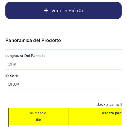
Vedi Di Più (0)
Panoramica del Prodotto
Lunghezza Del Pannello
19 in
ID Serie
19UJP
Jack a pannello s
Numero di
Altezza pannel
file