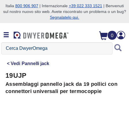
Italia
800 906 907
| Internazionale
+39 022 333 1521
| Benvenuti
sul nostro nuovo sito web. Avete riscontrato un problema o un bug?
Salta alla ricerca
Salta al contenuto principale
Salta alla navigazione
Segnalatelo qui.
0
Cerca
DwyerOmega
Vedi
Pannelli jack
19UJP
Assemblaggi pannello jack da 19 pollici con
connettori universali per termocoppie