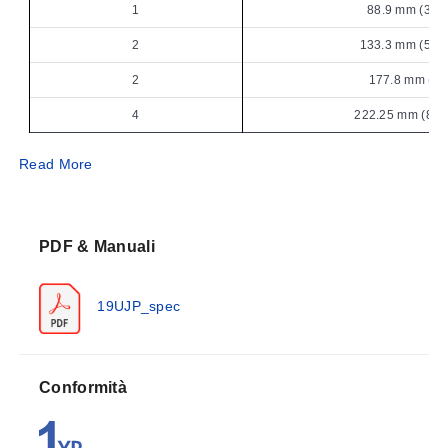
1
88.9 mm (3.5'
2
133.3 mm (5.25
2
177.8 mm (7')
4
222.25 mm (8 3/
Read More
Codice modello
Numero to
di jac
19UJP1-10-(*)
10
PDF & Manuali
19UJP1-20-(*)
20
19UJP2-20-(*)
20
19UJP_spec
19UJP2-28-(*)
28
19UJP2-30-(*)
30
Conformità
19UJP3-30-(*)
30
19UJP4-40-(*)
40