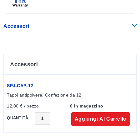
19UJP1-10-(*)-OSW
10
19UJP3-30-(*)-OSW
30
Accessori
19UJP4-40-(*)-OSW
40
19UJP1-10-(*)-OSW-MTR
10
19UJP3-30-(*)-OSW-MTR
30
Accessori
19UJP4-40-(*)-OSW-MTR
40
*Inserire il codice di calibrazione nel codice modello: J, K, T, E, R, S o U.
SPJ-CAP-12
Tappi antipolvere. Confezione da 12
12,00 € / pezzo
0 In magazzino
QUANTITÀ
Aggiungi Al Carrello