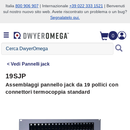
Italia
800 906 907
| Internazionale
+39 022 333 1521
| Benvenuti
sul nostro nuovo sito web. Avete riscontrato un problema o un bug?
Salta alla ricerca
Salta al contenuto principale
Salta alla navigazione
Segnalatelo qui.
0
Cerca
DwyerOmega
Vedi
Pannelli jack
19SJP
Assemblaggi pannello jack da 19 pollici con
connettori termocoppia standard