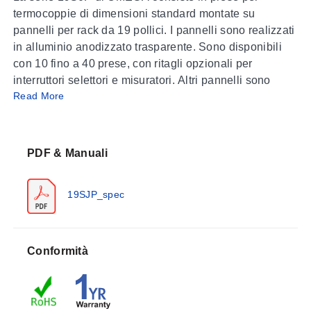
termocoppie di dimensioni standard montate su
pannelli per rack da 19 pollici. I pannelli sono realizzati
in alluminio anodizzato trasparente. Sono disponibili
con 10 fino a 40 prese, con ritagli opzionali per
interruttori selettori e misuratori. Altri pannelli sono
Read More
disponibili su richiesta. I pannelli personalizzati
richiedono un ordine minimo di $1000 per numero di
parte SKU personalizzato.
PDF & Manuali
Prese su Pannelli Semplici da 19'
Numero di
Altezza Pannel
19SJP_spec
File
1
88,9 mm (3 1/2'
Conformità
2
133,3 mm (5 1/4
3
177,8 mm (7')
4
222,25 mm (8 3/4