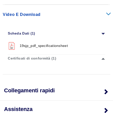
Video E Download
Modello
Numero Totale
Scheda Dati (1)
di Prese
19SJP1-10-(*)
10
19sjp_pdf_specificationsheet
19SJP1-20-(*)
20
Certificati di conformità (1)
19SJP2-20-(*)
20
19SJP2-28-(*)
28
19SJP2-30-(*)
30
19SJP3-30-(*)
30
Collegamenti rapidi
19SJP4-40-(*)
40
19SJP1-10-(*)-OSW
10
Assistenza