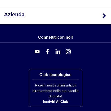
19SJP3-30-(*)-OSW
30
19SJP4-40-(*)-OSW
40
Azienda
19SJP1-10-(*)-OSW-MTR
10
19SJP3-30-(*)-OSW-MTR
30
19SJP4-40-(*)-OSW-MTR
40
Connettiti con noi!
*Inserire codice di calibrazione
Calibrazioni J, K, T, E, R, S, U o N
Club tecnologico
Ricevi i nostri ultimi articoli
direttamente nella tua casella
di posta!
Iscriviti Al Club