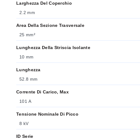
Larghezza Del Coperchio
2.2 mm
Area Della Sezione Trasversale
25 mm²
Lunghezza Della Striscia Isolante
10 mm
Lunghezza
52.8 mm
Corrente Di Carico, Max
101 A
Tensione Nominale Di Picco
8 kV
ID Serie