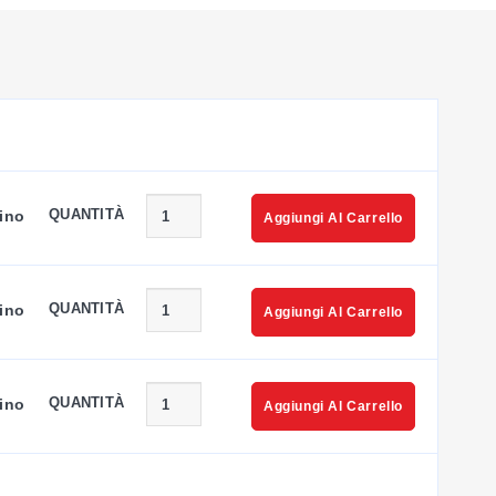
 consente una chiara identificazione dei cablaggi, riducendo
e fine corsa, strisce di morsettiere e grandi gruppi di
disponibile una spina di test da 2,3 mm di diametro per fili di
QUANTITÀ
ino
Aggiungi Al Carrello
QUANTITÀ
ino
Aggiungi Al Carrello
QUANTITÀ
ino
Aggiungi Al Carrello