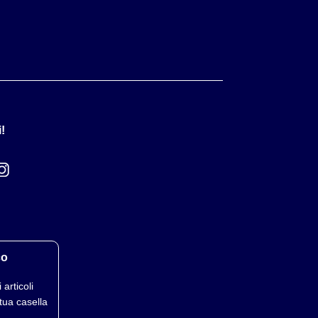
!
co
 articoli
tua casella