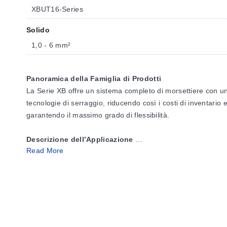
XBUT16-Series
Solido
1,0 - 6 mm²
Panoramica della Famiglia di Prodotti
La Serie XB offre un sistema completo di morsettiere con un
tecnologie di serraggio, riducendo così i costi di inventario 
garantendo il massimo grado di flessibilità.
Descrizione dell’Applicazione
Read More
La parte metallica delle morsettiere della Serie XB è realizza
arrugginiscono, anche in presenza di umidità. Le superfici 
un basso aumento di temperatura. Gli alloggiamenti in poli
Sistema di ponticellatura a innesto flessibile
-- Tutte e t
potenziale e connessioni ponticellate rapide tra morsetti dell
ponticellature a catena flessibili e ponticellature a salto tra 