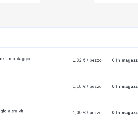
U
della Serie XB dispongono di superfici ampie per l’etichettatura. Ciò
nutenzione. Sono previsti spazi per la marcatura di morsetti singoli 
R
R
no contatto in uno degli assi per ponticelli facilmente accessibili. È 
lari per test più avanzati.
er il montaggio
1,92 € / pezzo
0 In magazz
E
N
1,18 € / pezzo
0 In magazz
T
o a tre viti
1,30 € / pezzo
0 In magazz
2 (0.47)/52.8 (2.08)/2.2 (0.09)
T
(2.45)