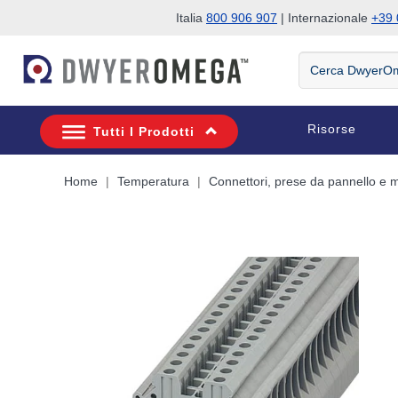
Italia
800 906 907
| Internazionale
+39 
Salta alla ricerca
Salta al contenuto principale
Salta alla navigazione
Cerca
DwyerOmega
Risorse
Tutti I Prodotti
Home
Temperatura
Connettori, prese da pannello e m