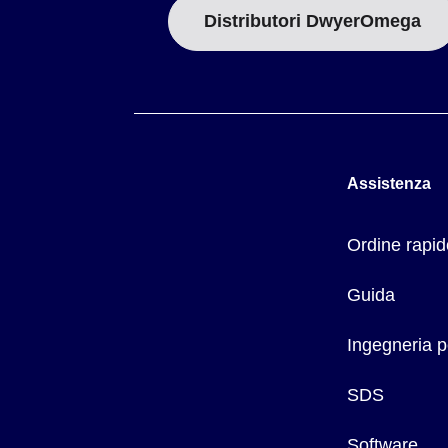
Distributori DwyerOmega
Assistenza
Ordine rapid
Guida
Ingegneria p
SDS
Software