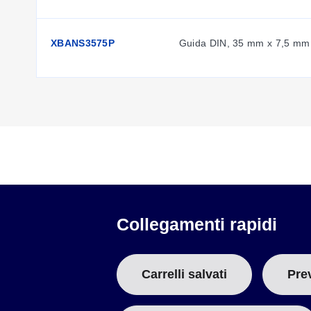
Corrente di Carico Massima in A/Sezione in mm2:
101/2
Tensione di Impulso Nominale in kV/Classe di Contami
Categoria di Tensione di Impulso/Gruppo di Materiale I
XBANS3575P
Guida DIN, 35 mm x 7,5 mm 
CAPACITÀ DI COLLEGAMENTO
Flessibile con Capocorda/con Capocorda e Guaina Plas
CONNESSIONE MULTICONDUTTORE (STESSA SEZIONE)
Solido/Flessibile in mm2:
1.0 a 6/1.0 a 4
Flessibile con Capocorda senza Guaina Plastica in mm
Flessibile con Doppio Capocorda con Guaina Plastica 
Lunghezza di Spellatura in mm (in):
10 (0.39)
Filettatura:
M5
Coppia di serraggio in in-lb (Nm):
22.1 a 26.6 (2.5 a 3.0)
Collegamenti rapidi
Carrelli salvati
Pre