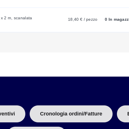
5
A
nazione:
8/3
solante:
III/II
x 2 m, scanalata
18,40 € / pezzo
0 In magazz
B
tica in mm2:
1.0 a 16/1.0 a 16
:
2:
1.0 a 4
in mm2:
0.75 a 10
ventivi
Cronologia ordini/Fatture