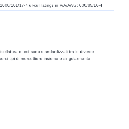
IeC 60 947-7-1 in V/A/AWG: 1000/101/17-4 ul-cul ratings in V/A/AWG: 600/85/16-4
ellatura e test sono standardizzati tra le diverse
iversi tipi di morsettiere insieme o singolarmente,
rrosione. Non subiscono corrosione elettrolitica né
gno senza piombo. La buona conducibilità elettrica permette
certificati per infiammabilità Classe V0 secondo UL 94.
nticelli, permettendo una distribuzione individuale del
ue assi per ponticelli disposti in linea, consentendo
0 posizioni. Sono disponibili anche ponticelli riduttori per