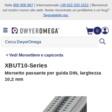
Italia
800 906 907
| Internazionale
+39 022 333 1521
| Benvenuti
sul nostro nuovo sito web. Avete riscontrato un problema o un bug?
Salta alla ricerca
Salta al contenuto principale
Salta alla navigazione
Segnalatelo qui.
0
Cerca
DwyerOmega
Vedi
Morsettiere e capicorda
XBUT10-Series
Morsetto passante per guida DIN, larghezza
10,2 mm