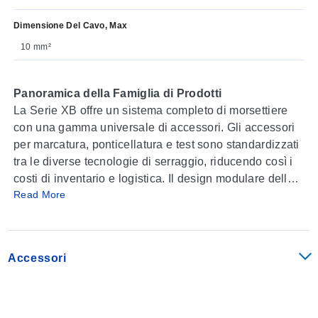
Dimensione Del Cavo, Max
10 mm²
Panoramica della Famiglia di Prodotti
La Serie XB offre un sistema completo di morsettiere
con una gamma universale di accessori. Gli accessori
per marcatura, ponticellatura e test sono standardizzati
tra le diverse tecnologie di serraggio, riducendo così i
costi di inventario e logistica. Il design modulare della
Read More
morsettiera consente l’uso combinato o individuale dei
diversi tipi di morsettiere, offrendo il massimo grado di
flessibilità.
Accessori
Descrizione dell’Applicazione
La parte metallica delle morsettiere della Serie XB è
realizzata in leghe di rame di alta qualità, resistenti a
tensioni, crepe e corrosione. Non subiscono corrosione