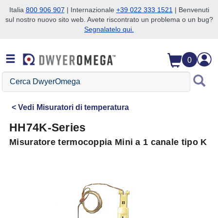
Italia
800 906 907
| Internazionale
+39 022 333 1521
| Benvenuti
sul nostro nuovo sito web. Avete riscontrato un problema o un bug?
Salta alla ricerca
Salta al contenuto principale
Salta alla navigazione
Segnalatelo qui.
0
Cerca
DwyerOmega
Vedi
Misuratori di temperatura
HH74K-Series
Misuratore termocoppia Mini a 1 canale tipo K