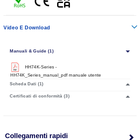
+/- (0,3% lett. + 2 °F) su intervalli °F
Risoluzione: 0,1 °C Intervallo: -59,9 a 199,9 °C
Risoluzione: 1 °C Intervallo: -100 a -60 °C, 200 a 850
°C
Video E Download
Risoluzione: 0,1 °F Intervallo: -59,9 a 199,9 °F
Risoluzione: 1 °F Intervallo: -148 a -60 °F, 200 a 1562
°F
Manuali & Guide (1)
HH74K-Series -
HH74K_Series_manual_pdf manuale utente
Scheda Dati (1)
Certificati di conformità (3)
Collegamenti rapidi