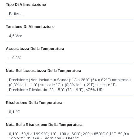
Tipo Di Alimentazione
Batteria
Tensione Di Alimentazione
4,5 Vcc
Accuratezza Della Temperatura
± 0.3%
Nota Sull'accuratezza Della Temperatura
Precisione (Non Include la Sonda): 18 a 28°C (64 a 82°F) ambiente ±
(0,3% lett. + 1°C) su scale °C ± (0,3% lett. + 2°F) su scale °F
Precisione Dichiarata: 23 ± 5°C (73 ± 9°F), <75% UR
Risoluzione Della Temperatura
0,1 °C
Nota Sulla Risoluzione Della Temperatura
0,1°C -59,9 a 199,9°C; 1°C -100 a -60°C; 200 a 850°C 0,1°F -59,9 a
199,9°F 1°F -148 a -60°F 200 a 1562°F