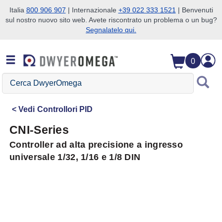
Italia
800 906 907
| Internazionale
+39 022 333 1521
| Benvenuti
sul nostro nuovo sito web. Avete riscontrato un problema o un bug?
Salta alla ricerca
Salta al contenuto principale
Salta alla navigazione
Segnalatelo qui.
0
Cerca
DwyerOmega
Vedi
Controllori PID
CNI-Series
Controller ad alta precisione a ingresso
universale 1/32, 1/16 e 1/8 DIN