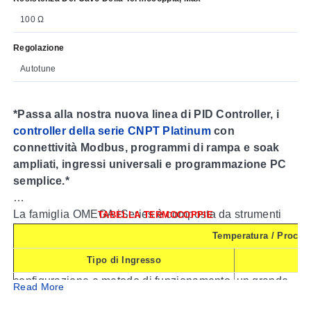
100 Ω
Regolazione
Autotune
*Passa alla nostra nuova linea di PID Controller, i
controller della serie CNPT Platinum
con
connettività Modbus, programmi di rampa e soak
ampliati, ingressi universali e programmazione PC
semplice.*
La famiglia OMEGA iSeries è composta da strumenti
TABELLA TERMOCOPPIE
basati su microprocessore offerti in tre dimensioni DIN
Temperatura / Proces
reali con frontali con grado di protezione NEMA 4
Tipo di Ingresso
I
(IP65). Tutti gli strumenti condividono lo stesso menu di
configurazione e metodo di funzionamento, un grande
Tensione di Processo
0 a 100 mV, 
Read More
risparmio di tempo per l'integrazione di un sistema
Corrente di Processo
0 a 20 