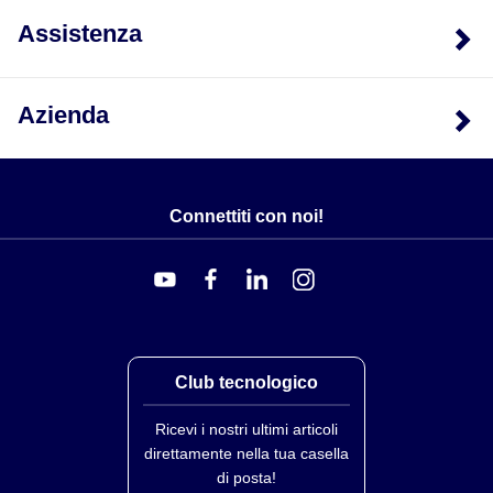
cifre sono il doppio della dimensione dei comuni
Assistenza
strumenti da pannello 1/8 DIN. Gli strumenti iSeries
presentano gli unici display LED programmabili per
cambiare colore tra
VERDE
,
AMBRATO
e
ROSSO
.
Azienda
Comunicazioni Internet e Seriali Incorporate
Dotati dell'opzione "Internet incorporato" (specificare
l'opzione "-EIT"), gli iSeries sono i primi strumenti del
Connettiti con noi!
loro genere a connettersi direttamente a una rete
Ethernet e trasmettere dati in pacchetti TCP/IP
standard, o addirittura a servire pagine Web su LAN o
Internet. Gli iSeries sono disponibili anche con
comunicazioni seriali. Con l'opzione "-C24" l'utente può
selezionare dal menu a pulsanti tra RS232, RS422 e
Club tecnologico
RS485, con comandi ASCII semplici. Se è richiesto
Modbus, consigliamo i nostri più recenti controller
Ricevi i nostri ultimi articoli
Platinum -
Serie CNPT
.
direttamente nella tua casella
di posta!