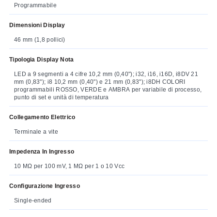
Programmabile
Dimensioni Display
46 mm (1,8 pollici)
Tipologia Display Nota
LED a 9 segmenti a 4 cifre 10,2 mm (0,40"); i32, i16, i16D, i8DV 21
mm (0,83"); i8 10,2 mm (0,40") e 21 mm (0,83"); i8DH COLORI
programmabili ROSSO, VERDE e AMBRA per variabile di processo,
punto di set e unità di temperatura
Collegamento Elettrico
Terminale a vite
Impedenza In Ingresso
10 MΩ per 100 mV, 1 MΩ per 1 o 10 Vcc
Configurazione Ingresso
Single-ended