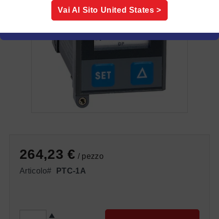
Vai Al Sito
United States
>
264,23 €
/ pezzo
Articolo#
PTC-1A
QUANTITÀ