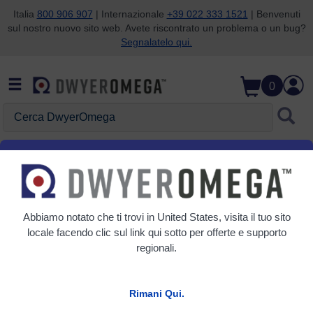
Italia
800 906 907
| Internazionale
+39 022 333 1521
| Benvenuti
sul nostro nuovo sito web. Avete riscontrato un problema o un bug?
Salta alla ricerca
Salta al contenuto principale
Salta alla navigazione
Segnalatelo qui.
0
Cerca
DwyerOmega
Vedi
Timer industriale LCD 1/16 DIN con 6 intervalli di
tempo programmabili
PTC-1A
Abbiamo notato che ti trovi in
United States
, visita il tuo sito
locale facendo clic sul link qui sotto per offerte e supporto
regionali.
Rimani Qui.