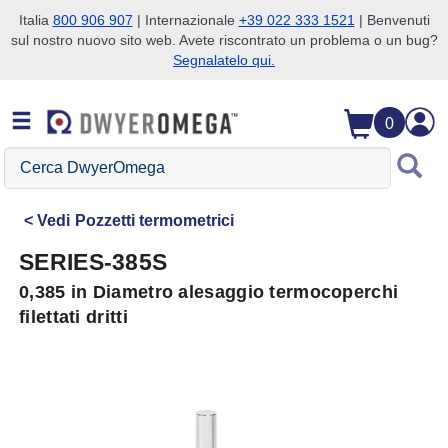
Italia
800 906 907
| Internazionale
+39 022 333 1521
| Benvenuti
sul nostro nuovo sito web. Avete riscontrato un problema o un bug?
Salta alla ricerca
Salta al contenuto principale
Salta alla navigazione
Segnalatelo qui.
0
Cerca
DwyerOmega
Vedi
Pozzetti termometrici
SERIES-385S
0,385 in Diametro alesaggio termocoperchi
filettati dritti