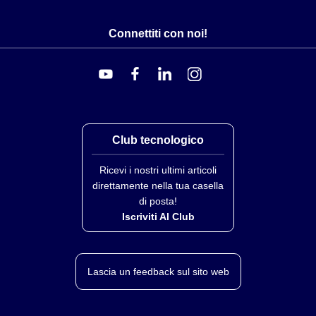
-U 4 1/2
-U 7 1/2
Connettiti con noi!
-U10 1/2
-U13 1/2
-U16 1/2
-U22 1/2
Club tecnologico
Classificazione Pressione-Temperatura – lb per
pollice quadrato
Ricevi i nostri ultimi articoli
Materiale
Temperatura — °F
direttamente nella tua casella
di posta!
70°
200°
400
Iscriviti Al Club
Ottone
5000
4200
100
Acciaio al Carbonio
5200
5000
480
Lascia un feedback sul sito web
A.I.S.I. 304
7000
6200
560
A.I.S.I. 316
7000
7000
640