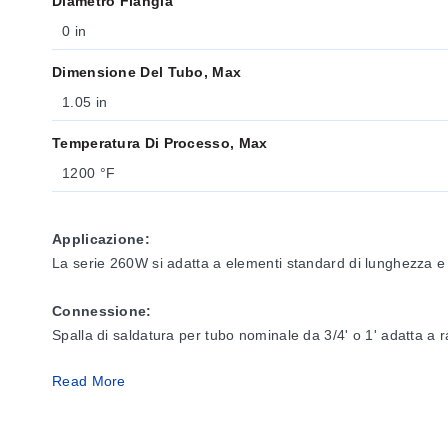
Diametro Flangia
0 in
Dimensione Del Tubo, Max
1.05 in
Temperatura Di Processo, Max
1200 °F
Applicazione:
La serie 260W si adatta a elementi standard di lunghezza e 
Connessione:
Spalla di saldatura per tubo nominale da 3/4' o 1' adatta a r
Read More
Materiali:
Acciaio al carbonio (C-1018); A.I.S.I. 304 e A.I.S.I. 316 sono 