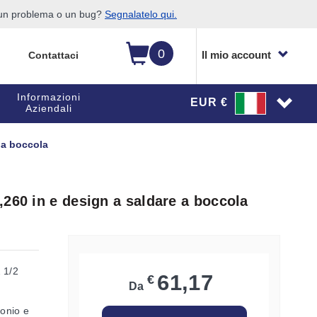
o un problema o un bug?
Segnalatelo qui.
0
Il mio account
Contattaci
Informazioni
EUR €
Aziendali
 a boccola
260 in e design a saldare a boccola
 1/2
61,17
€
Da
bonio e