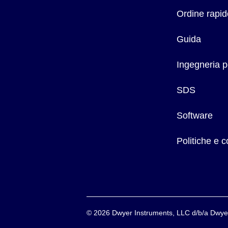
Ordine rapid
70
Ottone
50
Guida
Acciaio al carbonio
52
Ingegneria p
A.I.S.I. 304
70
A.I.S.I. 316
70
SDS
Monel
65
Software
Politiche e 
©
2026
Dwyer Instruments, LLC d/b/a Dw