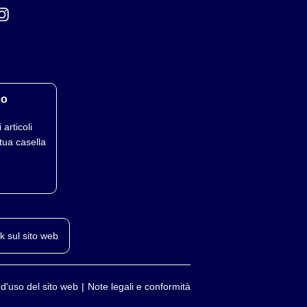
800°
1000°
1200°
–
–
–
3500
1500
–
5200
4500
1650
co
6100
5100
2500
 articoli
5200
1500
–
tua casella
k sul sito web
 d'uso del sito web
Note legali e conformità