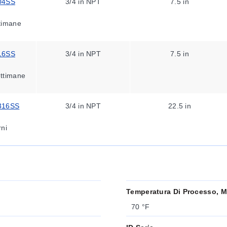
04SS
3/4 in NPT
7.5 in
ttimane
16SS
3/4 in NPT
7.5 in
ettimane
316SS
3/4 in NPT
22.5 in
rni
Temperatura Di Processo, M
70 °F