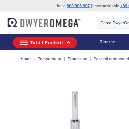
Italia
800 906 907
| Internazionale
+39 
Salta alla ricerca
Salta al contenuto principale
Salta alla navigazione
Cerca
DwyerOmega
Risorse
Tutti I Prodotti
Home
Temperatura
Protezione
Pozzetti termometri