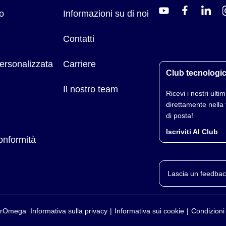
o
Informazioni su di noi
°
200°
400°
600°
00
4200
1000
–
Contatti
00
5000
4800
4600
ersonalizzata
Carriere
00
6200
5600
5400
Club tecnologi
00
7000
6400
6200
Il nostro team
Ricevi i nostri ultimi
00
6000
5400
5300
direttamente nella 
di posta!
Iscriviti Al Club
conformità
Lascia un feedbac
yerOmega
Informativa sulla privacy
Informativa sui cookie
Condizioni