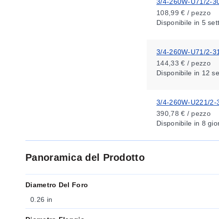
3/4-260W-U71/2-3
108,99 € / pezzo
Disponibile
in 5 se
3/4-260W-U71/2-3
144,33 € / pezzo
Disponibile
in 12 s
3/4-260W-U221/2-
390,78 € / pezzo
Disponibile
in 8 gio
Panoramica del Prodotto
Diametro Del Foro
0.26 in