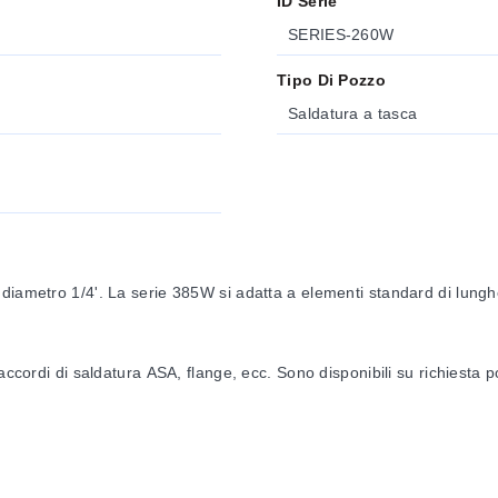
ID Serie
SERIES-260W
Tipo Di Pozzo
Saldatura a tasca
diametro 1/4'. La serie 385W si adatta a elementi standard di lungh
accordi di saldatura ASA, flange, ecc. Sono disponibili su richiesta p
standard. Altri materiali sono disponibili su richiesta.