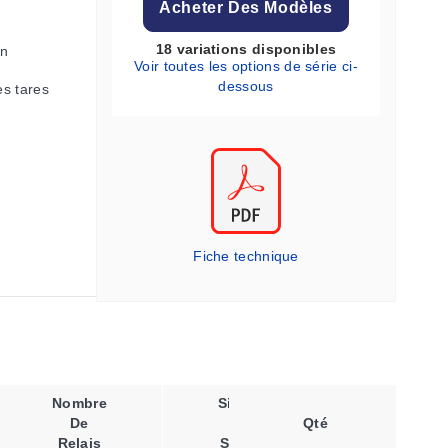
Acheter Des Modèles
18 variations disponibles
on
Voir toutes les options de série ci-
dessous
es tares
Fiche technique
Nombre
Signal
Tensio
De
De
Qté
D'alimenta
Relais
Sortie