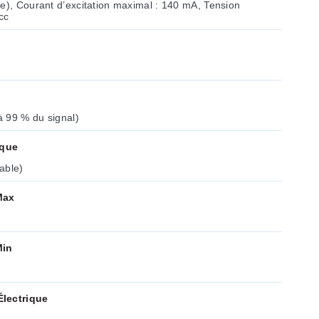
e), Courant d’excitation maximal : 140 mA, Tension
cc
 99 % du signal)
rque
able)
Max
Min
lectrique