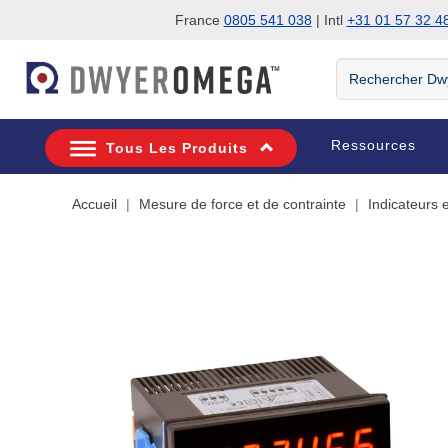
France
0805 541 038
| Intl
+31 01 57 32 4
Passer à la recherche
Passer au contenu principal
Passer à la navigation
Rechercher
DwyerOmega
Ressources
Tous Les Produits
Accueil
Mesure de force et de contrainte
Indicateurs 