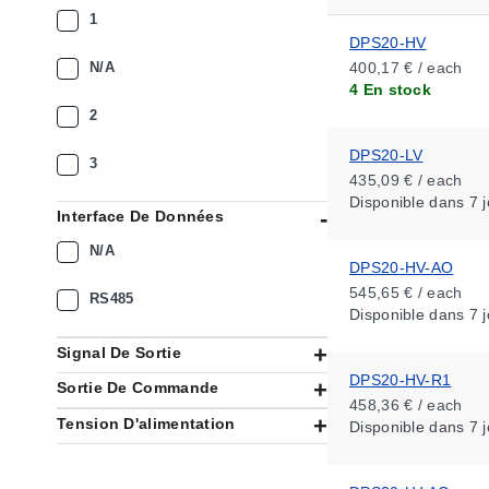
1
DPS20-HV
N/A
400,17 € / each
4 En stock
2
DPS20-LV
3
435,09 € / each
Disponible
dans 7 j
Interface De Données
N/A
DPS20-HV-AO
545,65 € / each
RS485
Disponible
dans 7 j
Signal De Sortie
DPS20-HV-R1
Sortie De Commande
458,36 € / each
Tension D'alimentation
Disponible
dans 7 j