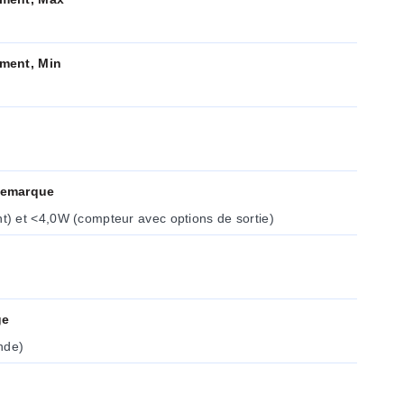
ment, Min
Remarque
) et <4,0W (compteur avec options de sortie)
ge
nde)