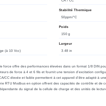
CA / CC
Stabilité Thermique
50ppm/°C
Poids
150 g
Largeur
rge (à 10 Vcc)
3.48 in
orce offre des performances élevées dans un format 1/8 DIN pour 
urs de force à 4 et 6 fils et fournit une tension d'excitation config
A/CC élevée et faible permettent à cet appareil d'être adapté à une 
série RTU Modbus en option offrent des capacités de contrôle et de
pendante du signal de la cellule de charge et des unités de lecture,