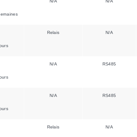
N/A
N/A
semaines
Relais
N/A
ours
N/A
RS485
ours
N/A
RS485
ours
Relais
N/A