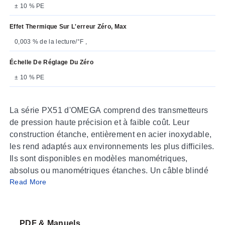
± 10 % PE
Effet Thermique Sur L'erreur Zéro, Max
0,003 % de la lecture/°F ,
Échelle De Réglage Du Zéro
± 10 % PE
La série PX51 d'OMEGA comprend des transmetteurs
de pression haute précision et à faible coût. Leur
construction étanche, entièrement en acier inoxydable,
les rend adaptés aux environnements les plus difficiles.
Ils sont disponibles en modèles manométriques,
absolus ou manométriques étanches. Un câble blindé
Read More
isolé en PVC de 3 mètres est fourni en standard, mais
un connecteur à verrouillage par rotation est également
disponible. Un large choix de sorties de tension et de
courant amplifiées fait de la série PX51 une gamme de
PDF & Manuels