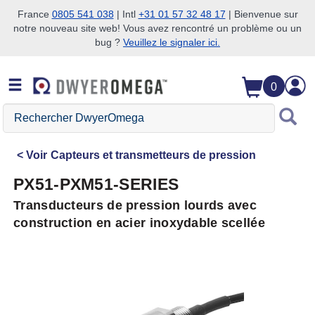
France
0805 541 038
| Intl
+31 01 57 32 48 17
| Bienvenue sur
notre nouveau site web! Vous avez rencontré un problème ou un
Passer à la recherche
Passer au contenu principal
Passer à la navigation
bug ?
Veuillez le signaler ici.
0
Rechercher
DwyerOmega
Voir
Capteurs et transmetteurs de pression
PX51-PXM51-SERIES
Transducteurs de pression lourds avec
construction en acier inoxydable scellée