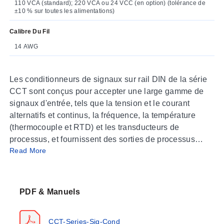
110 VCA (standard); 220 VCA ou 24 VCC (en option) (tolérance de
±10 % sur toutes les alimentations)
Calibre Du Fil
14 AWG
Les conditionneurs de signaux sur rail DIN de la série
CCT sont conçus pour accepter une large gamme de
signaux d'entrée, tels que la tension et le courant
alternatifs et continus, la fréquence, la température
(thermocouple et RTD) et les transducteurs de
processus, et fournissent des sorties de processus
Read More
standard de 0/4 à 20 mA ou de 0 à 10 Vcc. La série
CCT se caractérise par un boîtier au design moderne,
qui se monte facilement sur des rails DIN standard. Les
connexions sont sûres et sécurisées, les connexions
PDF & Manuels
d'entrée et de sortie étant situées sur les côtés opposés
du module.
CCT-Series-Sig-Cond