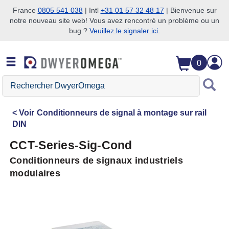
France
0805 541 038
| Intl
+31 01 57 32 48 17
| Bienvenue sur
notre nouveau site web! Vous avez rencontré un problème ou un
Passer à la recherche
Passer au contenu principal
Passer à la navigation
bug ?
Veuillez le signaler ici.
0
Rechercher
DwyerOmega
Voir
Conditionneurs de signal à montage sur rail
DIN
CCT-Series-Sig-Cond
Conditionneurs de signaux industriels
modulaires