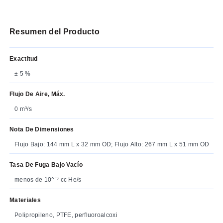
Resumen del Producto
Exactitud
± 5 %
Flujo De Aire, Máx.
0 m³/s
Nota De Dimensiones
Flujo Bajo: 144 mm L x 32 mm OD; Flujo Alto: 267 mm L x 51 mm OD
Tasa De Fuga Bajo Vacío
menos de 10^⁻⁷ cc He/s
Materiales
Polipropileno, PTFE, perfluoroalcoxi