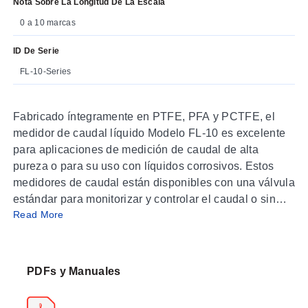
Nota Sobre La Longitud De La Escala
0 a 10 marcas
ID De Serie
FL-10-Series
Fabricado íntegramente en PTFE, PFA y PCTFE, el
medidor de caudal líquido Modelo FL-10 es excelente
para aplicaciones de medición de caudal de alta
pureza o para su uso con líquidos corrosivos. Estos
medidores de caudal están disponibles con una válvula
estándar para monitorizar y controlar el caudal o sin
Read More
válvula para solo monitorizar el caudal. Los medidores
de caudal se prueban individualmente con un detector
de fugas por espectrómetro de masas y se certifican
-7
con una clasificación de integridad de fugas de 1 x 10
PDFs y Manuales
sccs de helio o mejor.