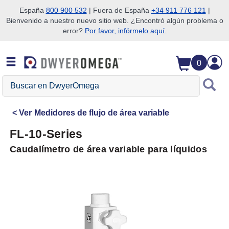
España
800 900 532
| Fuera de España
+34 911 776 121
|
Bienvenido a nuestro nuevo sitio web. ¿Encontró algún problema o
Saltar a la búsqueda
Saltar al contenido principal
Saltar a la navegación
error?
Por favor, infórmelo aquí.
0
Buscar
en
DwyerOmega
Ver
Medidores de flujo de área variable
FL-10-Series
Caudalímetro de área variable para líquidos