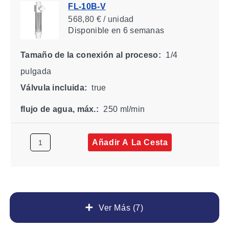
FL-10B-V
568,80 € / unidad
Disponible
en 6 semanas
Tamaño de la conexión al proceso:
1/4
pulgada
Válvula incluida:
true
flujo de agua, máx.:
250 ml/min
Añadir A La Cesta
Ver Más (7)