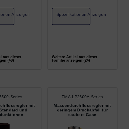
luss zu bestimmen
Durchflussmessung: Druck und
Viskosität.
tionen Anzeigen
Spezifikationen Anzeigen
el aus dieser
Weitere Artikel aus dieser
gen (48)
Familie anzeigen (24)
500-Series
FMA-LP2600A-Series
hflussregler mit
Massendurchflussregler mit
Standard und
geringem Druckabfall für
mfunktionen
saubere Gase