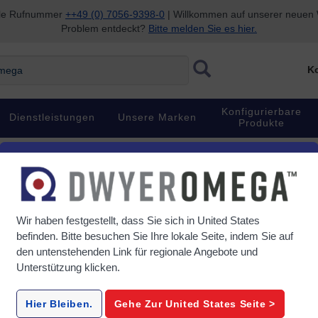
nale Rufnummer
++49 (0) 7056-9398-0
| Willkommen auf unserer neuen W
Problem entdeckt?
Bitte melden Sie es hier.
ga
Ko
Konfigurierbare
Dienstleistungen
Unsere Marken
Produkte
ssendurchflussmesser
ssmesser
Wir haben festgestellt, dass Sie sich in
United States
befinden. Bitte besuchen Sie Ihre lokale Seite, indem Sie auf
den untenstehenden Link für regionale Angebote und
Unterstützung klicken.
FMA1600-Series
FMA1700
r
Massen- und
Massen-D
Hier Bleiben.
Gehe Zur
United States
Seite >
sser
Volumenstrommesser
für sau