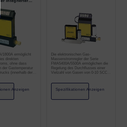
er integrierter
Anzeige
/1800A ermöglicht
Die elektronischen Gas-
es direkten
Massenstromregler der Serie
oms, ohne dass
FMA5400A/5500A ermöglichen die
 der Gastemperatur
Regelung des Durchflusses einer
rucks (innerhalb der
Vielzahl von Gasen von 0-10 SCCM
Grenzen) kompensiert
bis zu 100 SLM.
n.
tionen Anzeigen
Spezifikationen Anzeigen