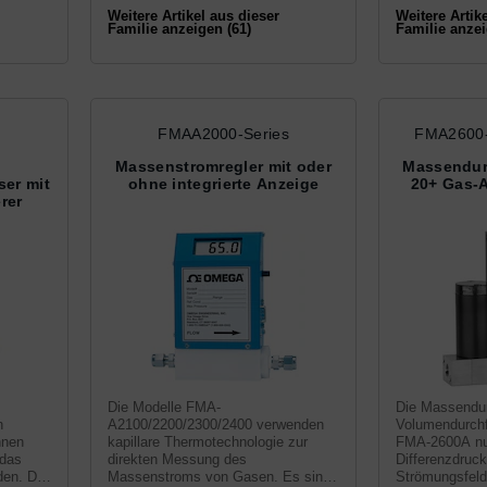
Weitere Artikel aus dieser
Weitere Artik
Familie anzeigen (61)
Familie anzei
FMAA2000-Series
FMA2600-
Massenstromregler mit oder
Massendurc
er mit
ohne integrierte Anzeige
20+ Gas-
rer
Die Modelle FMA-
Die Massendur
n
A2100/2200/2300/2400 verwenden
Volumendurchfl
nnen
kapillare Thermotechnologie zur
FMA-2600A nut
 das
direkten Messung des
Differenzdruck
den. Die
Massenstroms von Gasen. Es sind
Strömungsfeld