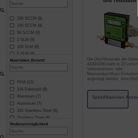
und Totalisator
200 SCCM (9)
100 SCCM (9)
50 SCCM (9)
2 SLM (9)
100 SLM (8)
5 SLM (8)
Die Durchflussrate der Seri
Materialien, Benetzt
20 SCCM (8)
4100/4300 kann in 23 versc
50 SLM (8)
Volumenstrom- oder
Massendurchfluss-Einheiten
10 SCCM (8)
angezeigt werden, einschließ
FKM (12)
10 SLM (7)
einer benutzerspezifischen
mit Fernprogrammierung.
316 Edelstahl (8)
500 SCCM (7)
Aluminum (7)
1 SLM (7)
Spezifikationen Anze
Aluminium (7)
20 SLM (7)
316 Stainless Steel (6)
500 SLM (5)
Stainless Steel (6)
250 SLM (4)
Medienverträglichkeit
Edelstahl (6)
5 SCCM (4)
Silikon (5)
30 SLM (4)