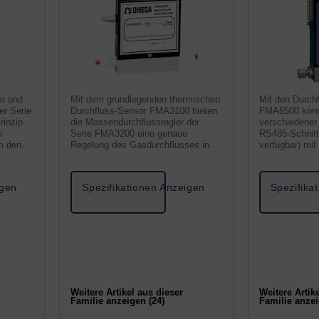
r und
Mit dem grundlegenden thermischen
Mit den Durchf
r Serie
Durchfluss-Sensor FMA3100 bieten
FMA6500 könn
inzip
die Massendurchflussregler der
verschiedener
m
Serie FMA3200 eine genaue
RS485-Schnitt
m den
Regelung des Gasdurchflusses in
verfügbar) mi
mmen.
einem kompakten Gehäuse, das
programmiert,
sich ideal für viele OEM-
analysiert wer
Anwendungen eignet.
igen
Spezifikationen Anzeigen
Spezifika
Weitere Artikel aus dieser
Weitere Artik
Familie anzeigen (24)
Familie anzei