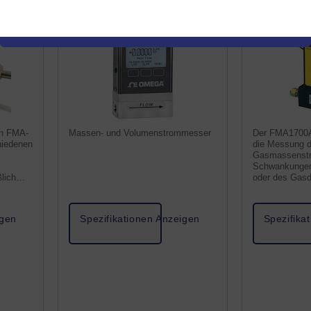
optional
en FMA-
Massen- und Volumenstrommesser
Der FMA1700A
hiedenen
die Messung d
Gasmassenstr
Schwankungen
lich
oder des Gasd
 Auswahl
angegebenen 
werden müsse
igen
Spezifikationen Anzeigen
Spezifika