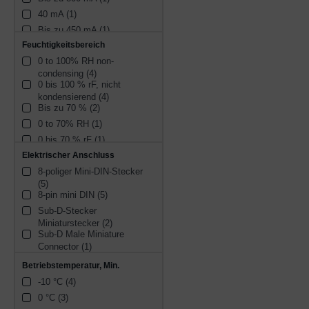
40 mA (1)
Bis zu 450 mA (1)
Feuchtigkeitsbereich
Up to 800 mA (1)
0 to 100% RH non-
30 mA (1)
condensing (4)
Up to 200 mA (1)
0 bis 100 % rF, nicht 
35 mA (1)
kondensierend (4)
Bis zu 70 % (2)
150 mA (1)
0 to 70% RH (1)
Bis zu 200 mA (1)
0 bis 70 % rF (1)
100 mA (1)
Elektrischer Anschluss
Up to 70% (1)
8-poliger Mini-DIN-Stecker 
(5)
8-pin mini DIN (5)
Sub-D-Stecker 
Miniaturstecker (2)
Sub-D Male Miniature 
Connector (1)
Betriebstemperatur, Min.
-10 °C (4)
0 °C (3)