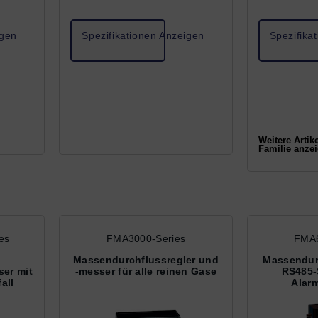
Betrieb
keine Temperatur-, Druck- oder
Massendurchf
2
Quadratwurzelkorrekturen
und zu regeln.
erforderlich.
igen
Spezifikationen Anzeigen
Spezifika
Weitere Artik
Familie anzei
es
FMA3000-Series
FMA6
Massendurchflussregler und
Massendurc
er mit
-messer für alle reinen Gase
RS485-
all
Alar