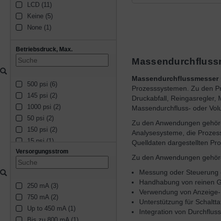
LCD (11)
Keine (5)
None (1)
Betriebsdruck, Max.
Massendurchfluss
Massendurchflussmesser
500 psi (6)
Prozesssystemen. Zu den Pr
145 psi (2)
Druckabfall, Reingasregler,
1000 psi (2)
Massendurchfluss- oder Vol
50 psi (2)
Zu den Anwendungen gehören
150 psi (2)
Analysesysteme, die Prozes
15 psi (1)
Quelldaten dargestellten P
Versorgungsstrom
100 psi (1)
Zu den Anwendungen gehör
200 psi (1)
Messung oder Steuerung
Handhabung von reinen Ga
250 mA (3)
Verwendung von Anzeige-
750 mA (2)
Unterstützung für Schaltta
Up to 450 mA (1)
Integration von Durchflu
Bis zu 800 mA (1)