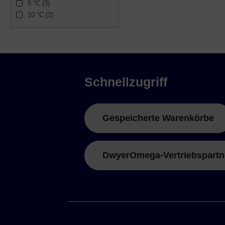
5 °C (3)
10 °C (2)
Schnellzugriff
Gespeicherte Warenkörbe
DwyerOmega-Vertriebspartn