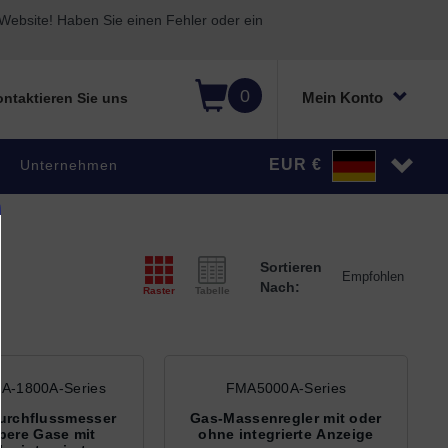
ebsite! Haben Sie einen Fehler oder ein
0
Mein Konto
ntaktieren Sie uns
EUR €
Unternehmen
Sortieren
Nach:
Raster
Tabelle
A-1800A-Series
FMA5000A-Series
urchflussmesser
Gas-Massenregler mit oder
bere Gase mit
ohne integrierte Anzeige