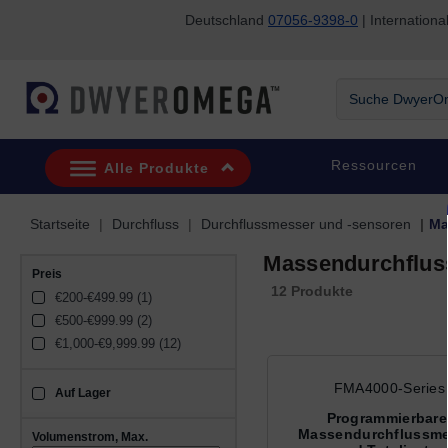
Deutschland
07056-9398-0
| Internatio
Zum Suchen überspringen
Zum Hauptinhalt überspringen
Zur Navigation überspringen
Suche DwyerOme
Ressourcen
Alle Produkte
Startseite
Durchfluss
Durchflussmesser und -sensoren
Ma
Massendurchflu
Preis
12 Produkte
€200-€499.99 (1)
€500-€999.99 (2)
€1,000-€9,999.99 (12)
FMA4000-Series
Auf Lager
sku_availability_de
Programmierbare
Massendurchflussme
Volumenstrom, Max.