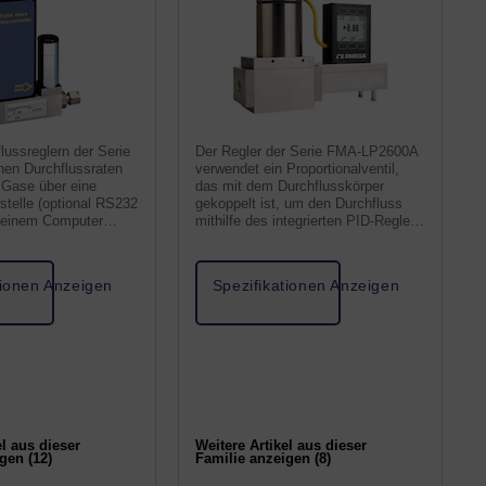
lussreglern der Serie
Der Regler der Serie FMA-LP2600A
en Durchflussraten
verwendet ein Proportionalventil,
 Gase über eine
das mit dem Durchflusskörper
stelle (optional RS232
gekoppelt ist, um den Durchfluss
t einem Computer
mithilfe des integrierten PID-Reglers
 aufgezeichnet und
zu steuern. 0 bis 5 V Ausgang (4 bis
den.
20 mA optional)
tionen Anzeigen
Spezifikationen Anzeigen
el aus dieser
Weitere Artikel aus dieser
gen (12)
Familie anzeigen (8)