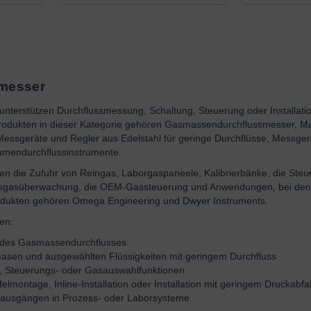
messer
unterstützen Durchflussmessung, Schaltung, Steuerung oder Installation
odukten in dieser Kategorie gehören Gasmassendurchflussmesser, Ma
 Messgeräte und Regler aus Edelstahl für geringe Durchflüsse, Messgerä
umendurchflussinstrumente.
 die Zufuhr von Reingas, Laborgaspaneele, Kalibrierbänke, die Steue
sgasüberwachung, die OEM-Gassteuerung und Anwendungen, bei denen
rodukten gehören Omega Engineering und Dwyer Instruments.
en:
 des Gasmassendurchflusses
sen und ausgewählten Flüssigkeiten mit geringem Durchfluss
, Steuerungs- oder Gasauswahlfunktionen
felmontage, Inline-Installation oder Installation mit geringem Druckabfal
ssausgängen in Prozess- oder Laborsysteme